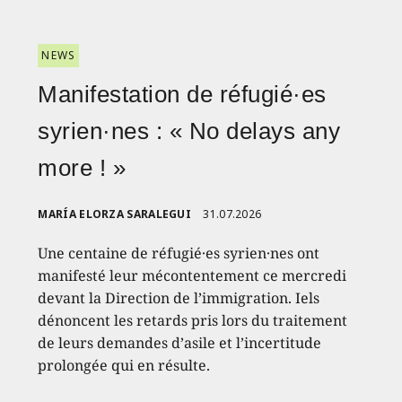
NEWS
Manifestation de réfugié·es
syrien·nes : « No delays any
more ! »
MARÍA ELORZA SARALEGUI
31.07.2026
Une centaine de réfugié·es syrien·nes ont
manifesté leur mécontentement ce mercredi
devant la Direction de l’immigration. Iels
dénoncent les retards pris lors du traitement
de leurs demandes d’asile et l’incertitude
prolongée qui en résulte.