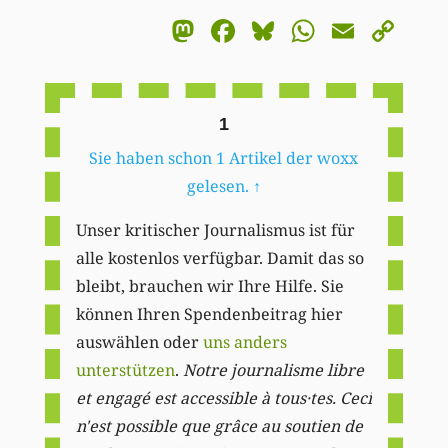
Mastodon
Facebook
Bluesky
WhatsA
Email
Co
Li
1
Sie haben schon 1 Artikel der woxx
gelesen.
↑
Unser kritischer Journalismus ist für
alle kostenlos verfügbar. Damit das so
bleibt, brauchen wir Ihre Hilfe. Sie
können Ihren Spendenbeitrag hier
auswählen oder
uns anders
unterstützen
.
Notre journalisme libre
et engagé est accessible à tous·tes. Ceci
n'est possible que grâce au soutien de