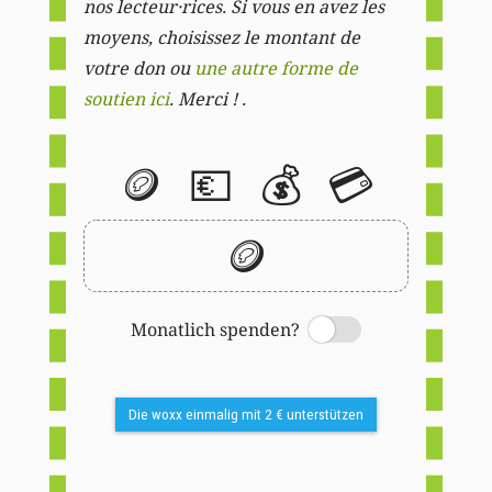
nos lecteur·rices. Si vous en avez les
moyens, choisissez le montant de
votre don ou
une autre forme de
soutien ici
. Merci ! .
🪙
💶
💰
💳
🪙
Monatlich spenden?
Switch
Die woxx einmalig mit 2 € unterstützen