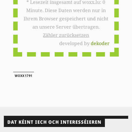
* Lesezeit insgesamt auf woxx.lu: 0
Minute. Diese Daten werden nur in
Ihrem Browser gespeichert und nicht
an unsere Server übertragen.
Zähler zurücksetzen
developed by
dekoder
WOXX1791
DAT KÉINT IECH OCH INTERESSÉIEREN