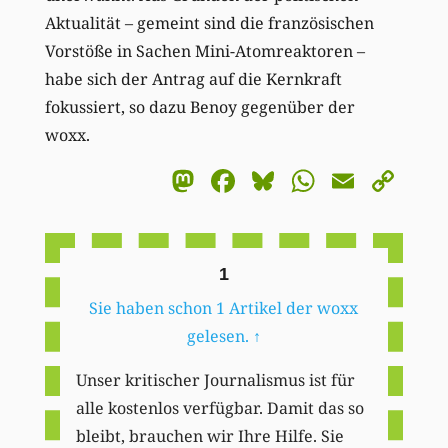
Aktualität – gemeint sind die französischen
Vorstöße in Sachen Mini-Atomreaktoren –
habe sich der Antrag auf die Kernkraft
fokussiert, so dazu Benoy gegenüber der
woxx.
Mastodon
Facebook
Bluesky
WhatsA
Email
Co
Li
1
Sie haben schon 1 Artikel der woxx
gelesen.
↑
Unser kritischer Journalismus ist für
alle kostenlos verfügbar. Damit das so
bleibt, brauchen wir Ihre Hilfe. Sie