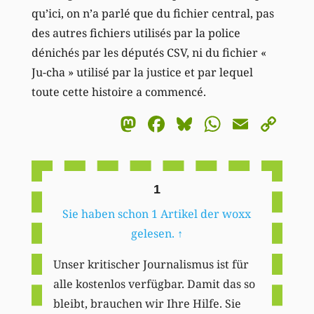
qu’ici, on n’a parlé que du fichier central, pas
des autres fichiers utilisés par la police
dénichés par les députés CSV, ni du fichier «
Ju-cha » utilisé par la justice et par lequel
toute cette histoire a commencé.
Mastodon
Facebook
Bluesky
WhatsA
Email
Co
Li
1
Sie haben schon 1 Artikel der woxx
gelesen.
↑
Unser kritischer Journalismus ist für
alle kostenlos verfügbar. Damit das so
bleibt, brauchen wir Ihre Hilfe. Sie