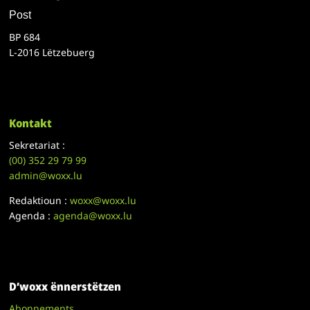
Post
BP 684
L-2016 Lëtzebuerg
Kontakt
Sekretariat :
(00)
352 29 79 99
admin@woxx.lu
Redaktioun :
woxx@woxx.lu
Agenda :
agenda@woxx.lu
D’woxx ënnerstëtzen
Abonnements