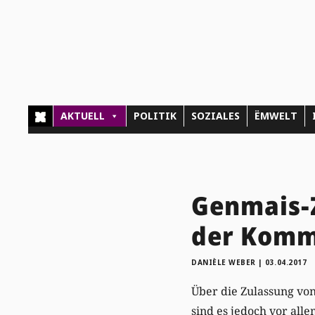
AKTUELL
POLITIK
SOZIALES
ËMWELT
Genmais-Z
der Komm
DANIÈLE WEBER
|
03.04.2017
Über die Zulassung von
sind es jedoch vor all