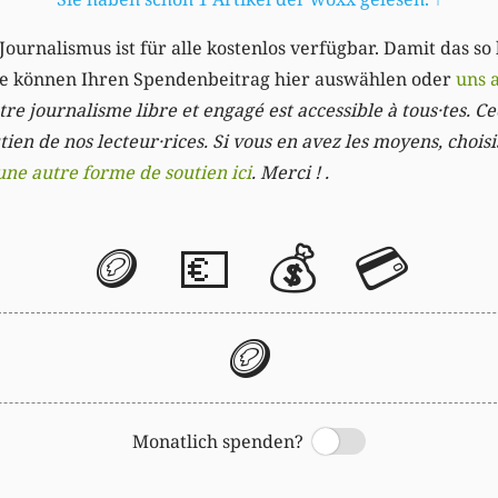
Journalismus ist für alle kostenlos verfügbar. Damit das so
Sie können Ihren Spendenbeitrag hier auswählen oder
uns 
re journalisme libre et engagé est accessible à tous·tes. Cec
ien de nos lecteur·rices. Si vous en avez les moyens, chois
une autre forme de soutien ici
. Merci ! .
🪙
💶
💰
💳
🪙
Monatlich spenden?
Switch