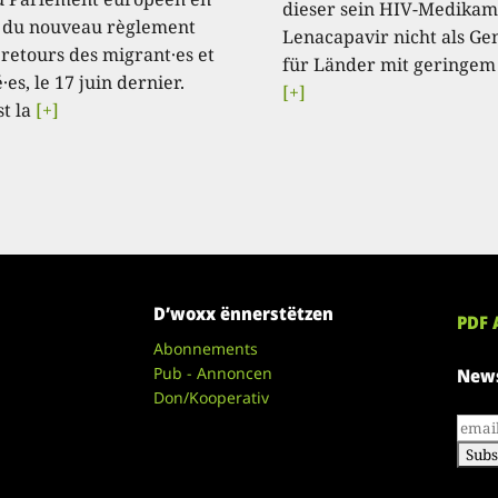
dieser sein HIV-Medikam
 du nouveau règlement
Lenacapavir nicht als Ge
 retours des migrant·es et
für Länder mit geringem
·es, le 17 juin dernier.
[+]
st la
[+]
D’woxx ënnerstëtzen
PDF 
Abonnements
Pub - Annoncen
News
Don/Kooperativ