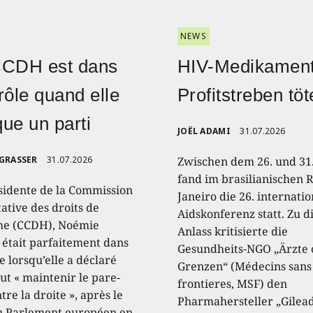
NEWS
CCDH est dans
HIV-Medikament
rôle quand elle
Profitstreben töt
ique un parti
JOËL ADAMI
31.07.2026
 GRASSER
31.07.2026
Zwischen dem 26. und 31.
fand im brasilianischen R
sidente de la Commission
Janeiro die 26. internati
ative des droits de
Aidskonferenz statt. Zu 
e (CCDH), Noémie
Anlass kritisierte die
, était parfaitement dans
Gesundheits-NGO „Ärzte
e lorsqu’elle a déclaré
Grenzen“ (Médecins sans
aut « maintenir le pare-
frontieres, MSF) den
tre la droite », après le
Pharmahersteller „Gilead
u Parlement européen en