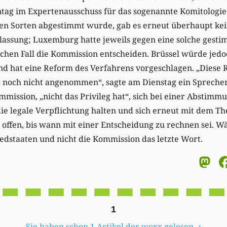
ntag im Expertenausschuss für das sogenannte Komitologie
uen Sorten abgestimmt wurde, gab es erneut überhaupt ke
ulassung; Luxemburg hatte jeweils gegen eine solche gest
lchen Fall die Kommission entscheiden. Brüssel würde jed
nd hat eine Reform des Verfahrens vorgeschlagen. „Diese
 noch nicht angenommen“, sagte am Dienstag ein Spreche
mmission, „nicht das Privileg hat“, sich bei einer Abstimm
ie legale Verpflichtung halten und sich erneut mit dem Th
r offen, bis wann mit einer Entscheidung zu rechnen sei. W
liedstaaten und nicht die Kommission das letzte Wort.
M
1
Sie haben schon 1 Artikel der woxx gelesen.
↑