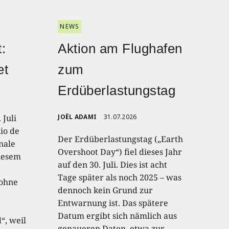
NEWS
:
Aktion am Flughafen
et
zum
Erdüberlastungstag
 Juli
JOËL ADAMI
31.07.2026
io de
Der Erdüberlastungstag („Earth
onale
Overshoot Day“) fiel dieses Jahr
diesem
auf den 30. Juli. Dies ist acht
Tage später als noch 2025 – was
 ohne
dennoch kein Grund zur
Entwarnung ist. Das spätere
Datum ergibt sich nämlich aus
“, weil
genaueren Daten, etwa zur