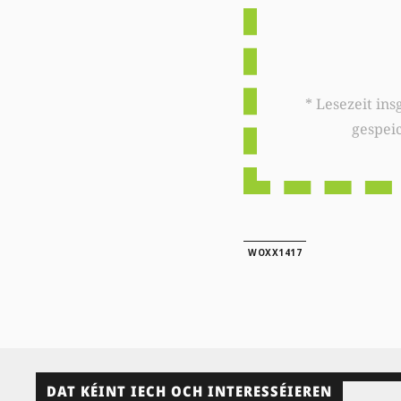
* Lesezeit insgesamt auf woxx.lu: 
gespei
WOXX1417
DAT KÉINT IECH OCH INTERESSÉIEREN