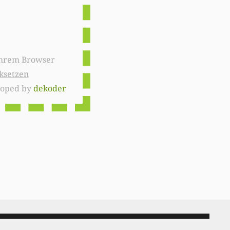
ksetzen
loped by
dekoder