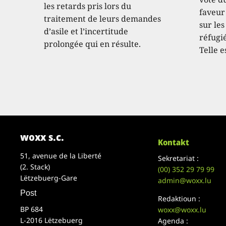
les retards pris lors du
faveur
traitement de leurs demandes
sur les
d’asile et l’incertitude
réfugié
prolongée qui en résulte.
Telle e
woxx s.c.
Kontakt
51, avenue de la Liberté
Sekretariat :
(2. Stack)
(00)
352 29 79 99
Lëtzebuerg-Gare
admin@woxx.lu
Post
Redaktioun :
BP 684
woxx@woxx.lu
L-2016 Lëtzebuerg
Agenda :