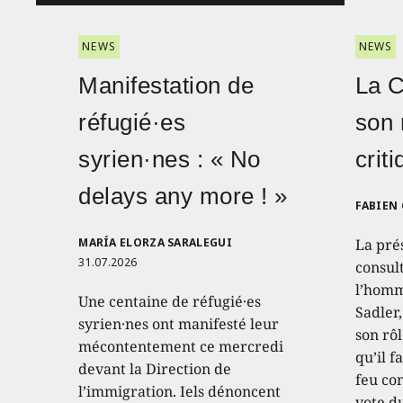
NEWS
NEWS
Manifestation de
La 
réfugié·es
son 
syrien·nes : « No
crit
delays any more ! »
FABIEN
MARÍA ELORZA SARALEGUI
La pré
31.07.2026
consult
l’homm
Une centaine de réfugié·es
Sadler
syrien·nes ont manifesté leur
son rôl
mécontentement ce mercredi
qu’il f
devant la Direction de
feu con
l’immigration. Iels dénoncent
vote d