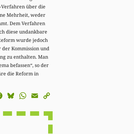
-Verfahren über die
ine Mehrheit, weder
immt. Dem Verfahren
och diese undankbare
 Reform wurde jedoch
r der Kommission und
ung zu enthalten. Man
ema befassen“, so der
äre die Reform in
astodon
Facebook
Bluesky
WhatsApp
Email
Copy
Link