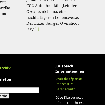
ent
CO2-Aufnahmefähigkeit der
nerika
Ozeane, nicht aus einer
 und
nachhaltigeren Lebensweise.
Der Luxemburger Overshoot
Day
[+]
Juristesch
Archiv
Informatiounen
Droit de réponse
letter
Impressum
Datenschutz
Dëse Site benotzt
nëmmen technesch