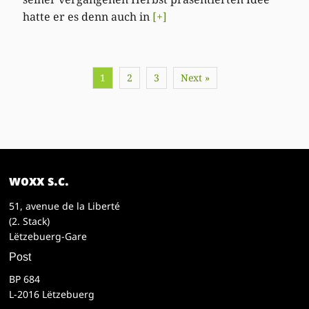
hatte er es denn auch in
[+]
1
2
3
Next »
woxx s.c.
51, avenue de la Liberté
(2. Stack)
Lëtzebuerg-Gare
Post
BP 684
L-2016 Lëtzebuerg