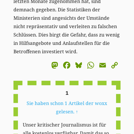
letzten Monate zugenommen hat, sind
demnach gegeben. Die Statistiken der
Ministerien sind angesichts der Umstände
nicht repräsentativ und verleiten zu falschen
Schlüssen. Dies birgt die Gefahr, dass zu wenig
in Hilfsangebote und Anlaufstellen für die
Betroffenen investiert wird.
Mastodon
Facebook
Bluesky
WhatsA
Email
Co
Li
1
Sie haben schon 1 Artikel der woxx
gelesen.
↑
Unser kritischer Journalismus ist für
alle kostenlos verfügbar. Damit das so