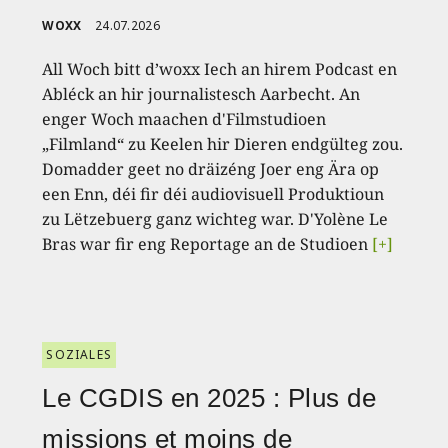
WOXX
24.07.2026
All Woch bitt d’woxx Iech an hirem Podcast en
Abléck an hir journalistesch Aarbecht. An
enger Woch maachen d'Filmstudioen
„Filmland“ zu Keelen hir Dieren endgülteg zou.
Domadder geet no dräizéng Joer eng Ära op
een Enn, déi fir déi audiovisuell Produktioun
zu Lëtzebuerg ganz wichteg war. D'Yolène Le
Bras war fir eng Reportage an de Studioen
[+]
SOZIALES
Le CGDIS en 2025 : Plus de
missions et moins de