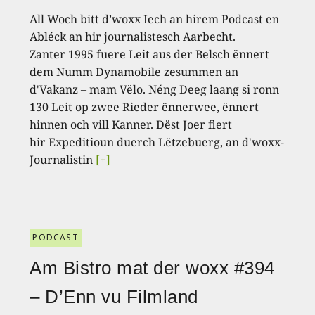
All Woch bitt d’woxx Iech an hirem Podcast en
Abléck an hir journalistesch Aarbecht.
Zanter 1995 fuere Leit aus der Belsch ënnert
dem Numm Dynamobile zesummen an
d'Vakanz – mam Vëlo. Néng Deeg laang si ronn
130 Leit op zwee Rieder ënnerwee, ënnert
hinnen och vill Kanner. Dëst Joer fiert
hir Expeditioun duerch Lëtzebuerg, an d'woxx-
Journalistin
[+]
PODCAST
Am Bistro mat der woxx #394
– D’Enn vu Filmland