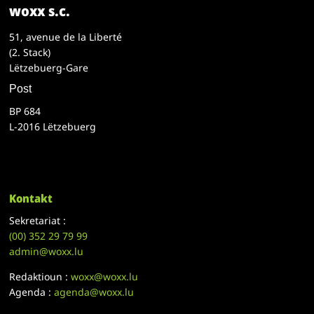
woxx s.c.
51, avenue de la Liberté
(2. Stack)
Lëtzebuerg-Gare
Post
BP 684
L-2016 Lëtzebuerg
Kontakt
Sekretariat :
(00)
352 29 79 99
admin@woxx.lu
Redaktioun :
woxx@woxx.lu
Agenda :
agenda@woxx.lu