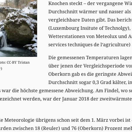
Knochen steckt – der vergangene Wi
Durchschnitt wärmer und nasser als d
vergleichbare Daten gibt. Das bericht
(Luxembourg Insitute of Technolgy),
Wetterstationen von Meteolux und As
services techniques de l‘agriculture)
Die gemessenen Temperaturen lagen
to: CC-BY Tristan
über jenen der Vergleichsperiode von
)
Oberkorn gab es die geringste Abwei
Durchschnitt sogar 0,3 Grad kälter, i
s war die höchste gemessene Abweichung. Am Findel, wo sc
zeichnet werden, war der Januar 2018 der zweitwärmste 
ie Meteorologie übrigens schon seit dem 1. März vorbei ist
urden zwischen 18 (Reuler) und 76 (Oberkorn) Prozent me