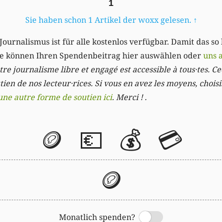
1
Sie haben schon 1 Artikel der woxx gelesen.
↑
Journalismus ist für alle kostenlos verfügbar. Damit das so
Sie können Ihren Spendenbeitrag hier auswählen oder
uns 
re journalisme libre et engagé est accessible à tous·tes. Cec
ien de nos lecteur·rices. Si vous en avez les moyens, chois
une autre forme de soutien ici
. Merci ! .
🪙
💶
💰
💳
🪙
Monatlich spenden?
Switch