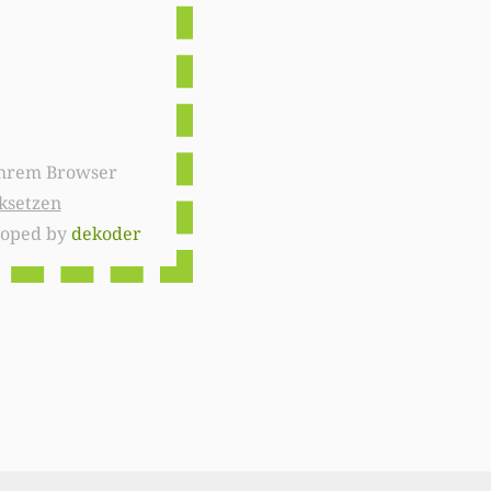
ksetzen
loped by
dekoder