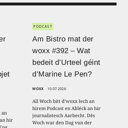
PODCAST
er
Am Bistro mat der
woxx #392 – Wat
bedeit d’Urteel géint
jet
d’Marine Le Pen?
WOXX
10.07.2026
All Woch bitt d’woxx Iech an
hirem Podcast en Abléck an hir
h an
journalistesch Aarbecht. Dës
an hir
Woch war den Dag vun der
 Eng