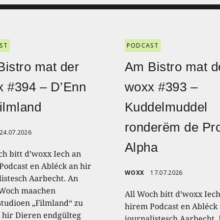
ST
PODCAST
istro mat der
Am Bistro mat d
x #394 – D’Enn
woxx #393 –
ilmland
Kuddelmuddel
ronderëm de Pro
24.07.2026
Alpha
ch bitt d’woxx Iech an
Podcast en Abléck an hir
WOXX
17.07.2026
listesch Aarbecht. An
 Woch maachen
All Woch bitt d’woxx Iec
studioen „Filmland“ zu
hirem Podcast en Abléck 
 hir Dieren endgülteg
journalistesch Aarbecht.