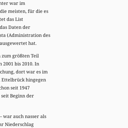
nter war im
ie meisten, für die es
et das List
 das Daten der
ta (Administration des
 ausgewertet hat.
 zum größten Teil
 2001 bis 2010. In
chung, dort war es im
n Ettelbrück hingegen
hon seit 1947
seit Beginn der
 – war auch nasser als
hr Niederschlag