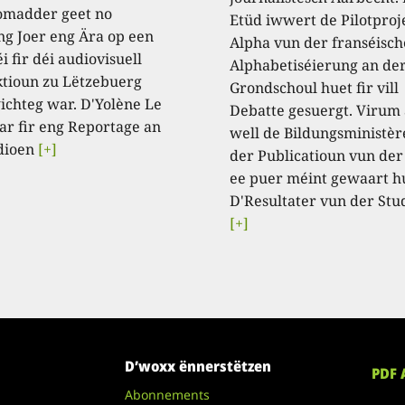
omadder geet no
Etüd iwwert de Pilotproj
ng Joer eng Ära op een
Alpha vun der franséisch
i fir déi audiovisuell
Alphabetiséierung an de
tioun zu Lëtzebuerg
Grondschoul huet fir vill
ichteg war. D'Yolène Le
Debatte gesuergt. Virum
ar fir eng Reportage an
well de Bildungsministèr
dioen
[+]
der Publicatioun vun der
ee puer méint gewaart h
D'Resultater vun der Stu
[+]
D’woxx ënnerstëtzen
PDF 
Abonnements