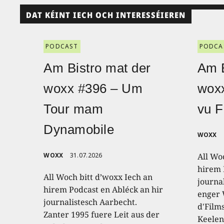
DAT KÉINT IECH OCH INTERESSÉIEREN
PODCAST
PODCA
Am Bistro mat der
Am B
woxx #396 – Um
wox
Tour mam
vu F
Dynamobile
WOXX
WOXX
31.07.2026
All Wo
hirem 
All Woch bitt d’woxx Iech an
journa
hirem Podcast en Abléck an hir
enger
journalistesch Aarbecht.
d'Film
Zanter 1995 fuere Leit aus der
Keelen