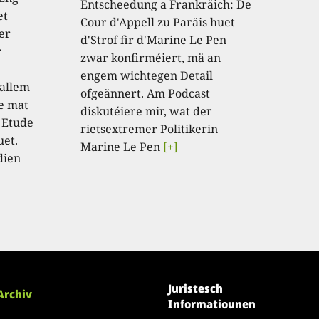
Entscheedung a Frankräich: De
et
Cour d'Appell zu Paräis huet
er
d'Strof fir d'Marine Le Pen
r
zwar konfirméiert, mä an
engem wichtegen Detail
 allem
ofgeännert. Am Podcast
e mat
diskutéiere mir, wat der
 Etude
rietsextremer Politikerin
uet.
Marine Le Pen
[+]
dien
Juristesch
Archiv
Informatiounen