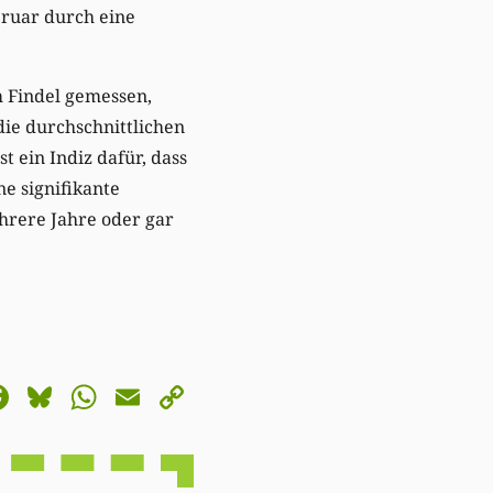
ruar durch eine
 Findel gemessen,
die durchschnittlichen
 ein Indiz dafür, dass
e signifikante
hrere Jahre oder gar
astodon
Facebook
Bluesky
WhatsApp
Email
Copy
Link