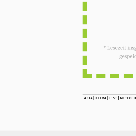
* Lesezeit insgesamt auf woxx.lu: 
gespei
|
|
|
ASTA
KLIMA
LIST
METEOLU