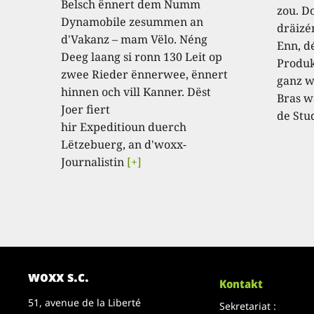
Belsch ënnert dem Numm
zou. D
Dynamobile zesummen an
dräizé
d'Vakanz – mam Vëlo. Néng
Enn, dé
Deeg laang si ronn 130 Leit op
Produk
zwee Rieder ënnerwee, ënnert
ganz w
hinnen och vill Kanner. Dëst
Bras w
Joer fiert
de Stu
hir Expeditioun duerch
Lëtzebuerg, an d'woxx-
Journalistin
[+]
woxx s.c.
Kontakt
51, avenue de la Liberté
Sekretariat :