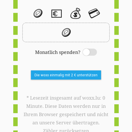
🪙
💶
💰
💳
🪙
Monatlich spenden?
Switch
Die woxx einmalig mit 2 € unterstützen
* Lesezeit insgesamt auf woxx.lu: 0
Minute. Diese Daten werden nur in
Ihrem Browser gespeichert und nicht
an unsere Server übertragen.
Zähler zurücksetzen