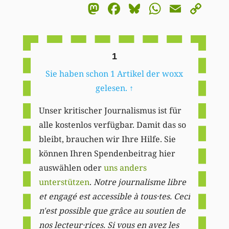
Mastodon
Facebook
Bluesky
WhatsA
Email
Co
Li
1
Sie haben schon 1 Artikel der woxx
gelesen.
↑
Unser kritischer Journalismus ist für
alle kostenlos verfügbar. Damit das so
bleibt, brauchen wir Ihre Hilfe. Sie
können Ihren Spendenbeitrag hier
auswählen oder
uns anders
unterstützen
.
Notre journalisme libre
et engagé est accessible à tous·tes. Ceci
n'est possible que grâce au soutien de
nos lecteur·rices. Si vous en avez les