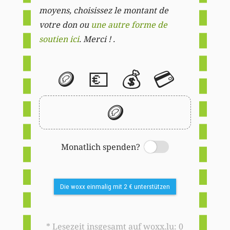
moyens, choisissez le montant de
votre don ou
une autre forme de
soutien ici
. Merci ! .
🪙
💶
💰
💳
🪙
Monatlich spenden?
Switch
Die woxx einmalig mit 2 € unterstützen
* Lesezeit insgesamt auf woxx.lu: 0