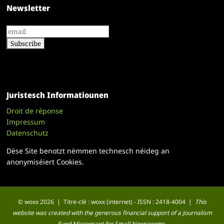
Newsletter
Juristesch Informatiounen
Droit de réponse
Impressum
Datenschutz
Dëse Site benotzt nëmmen technesch néideg an
anonymiséiert Cookies.
© woxx 2026 | Titre-clé : woxx (internet) - ISSN : 2418-4004 |
This
website was created with the generous financial support of a Journalism
Fund Microgrant for Small Newsrooms.