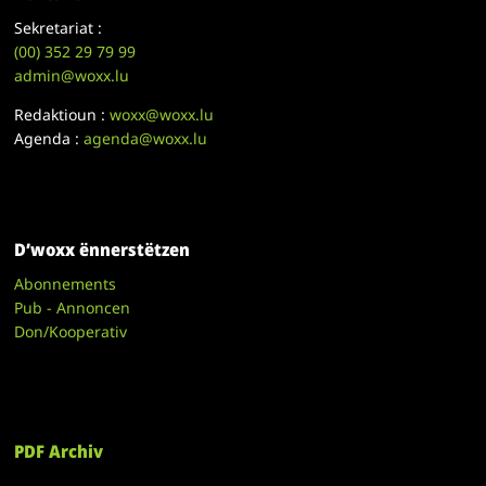
Sekretariat :
(00)
352 29 79 99
admin@woxx.lu
Redaktioun :
woxx@woxx.lu
Agenda :
agenda@woxx.lu
D’woxx ënnerstëtzen
Abonnements
Pub - Annoncen
Don/Kooperativ
PDF Archiv