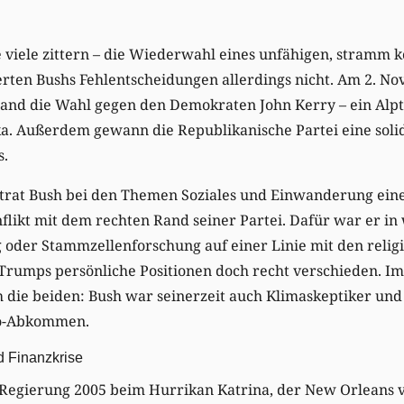
 viele zittern – die Wiederwahl eines unfähigen, stramm 
erten Bushs Fehlentscheidungen allerdings nicht. Am 2. 
tand die Wahl gegen den Demokraten John Kerry – ein Alp
ka. Außerdem gewann die Republikanische Partei eine soli
s.
ertrat Bush bei den Themen Soziales und Einwanderung ein
nflikt mit dem rechten Rand seiner Partei. Dafür war er i
oder Stammzellenforschung auf einer Linie mit den religi
 Trumps persönliche Positionen doch recht verschieden. 
ch die beiden: Bush war seinerzeit auch Klimaskeptiker und
to-Abkommen.
d Finanzkrise
 Regierung 2005 beim Hurrikan Katrina, der New Orleans v