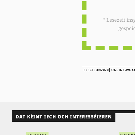
* Lesezeit insgesamt auf woxx.lu: 
gespei
|
ELECTION2020
ONLINE-WOX
DAT KÉINT IECH OCH INTERESSÉIEREN