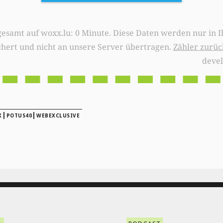
0 Minute. Diese Daten werden nur in Ihrem Browser
chert und nicht an unsere Server übertragen.
Zähler zurüc
deve
|
|
X
POTUS40
WEBEXCLUSIVE