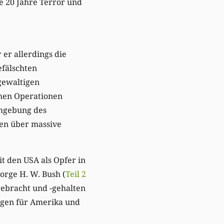
e 20 Jahre Terror und
 er allerdings die
efälschten
gewaltigen
chen Operationen
Umgebung des
en über massive
it den USA als Opfer in
orge H. W. Bush (
Teil 2
gebracht und -gehalten
olgen für Amerika und