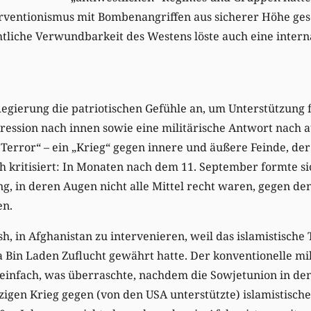
erventionismus mit Bombenangriffen aus sicherer Höhe gese
htliche Verwundbarkeit des Westens löste auch eine intern
Regierung die patriotischen Gefühle an, um Unterstützung 
ssion nach innen sowie eine militärische Antwort nach a
 Terror“ – ein „Krieg“ gegen innere und äußere Feinde, d
h kritisiert: In Monaten nach dem 11. September formte s
 in deren Augen nicht alle Mittel recht waren, gegen den
en.
ush, in Afghanistan zu intervenieren, weil das islamistisch
Bin Laden Zuflucht gewährt hatte. Der konventionelle mil
h einfach, was überraschte, nachdem die Sowjetunion in de
zigen Krieg gegen (von den USA unterstützte) islamistische