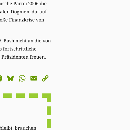
ische Partei 2006 die
ralen Dogmen, darauf
roße Finanzkrise von
. Bush nicht an die von
fortschrittliche
 Präsidenten freuen,
astodon
Facebook
Bluesky
WhatsApp
Email
Copy
Link
 bleibt, brauchen