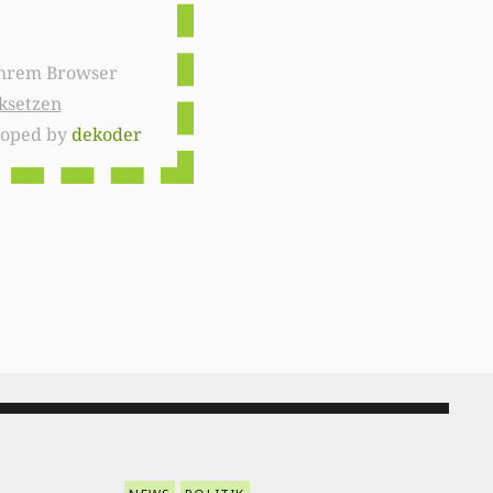
ksetzen
loped by
dekoder