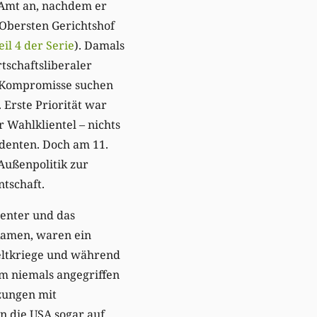
 Amt an, nachdem er
 Obersten Gerichtshof
eil 4 der Serie
). Damals
tschaftsliberaler
i Kompromisse suchen
 Erste Priorität war
 Wahlklientel – nichts
identen. Doch am 11.
Außenpolitik zur
tschaft.
Center und das
kamen, waren ein
eltkriege und während
um niemals angegriffen
zungen mit
n die USA sogar auf