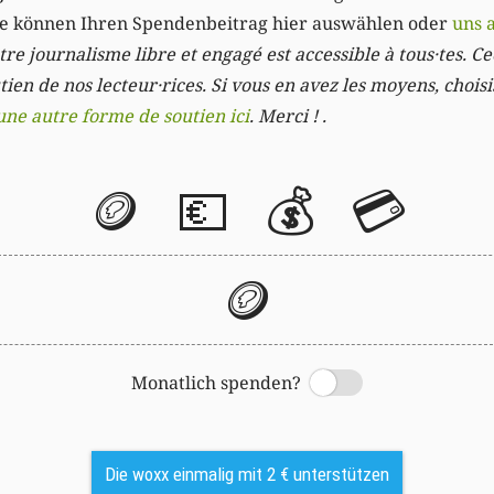
Sie können Ihren Spendenbeitrag hier auswählen oder
uns 
re journalisme libre et engagé est accessible à tous·tes. Cec
ien de nos lecteur·rices. Si vous en avez les moyens, chois
une autre forme de soutien ici
. Merci ! .
🪙
💶
💰
💳
🪙
Monatlich spenden?
Switch
Die woxx einmalig mit 2 € unterstützen