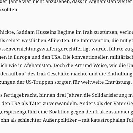
0er Jahre war nicht abzusehen, dass in Afghanistan weiter
sollten.
chickte, Saddam Husseins Regime im Irak zu stürzen, verlor
ls seiner westlichen Alliierten. Die Intervention, die mit g
ssenvernichtungswaffen gerechtfertigt wurde, führte zu 
en in Europa und den USA. Die konventionellen militäris
ich wie in Afghanistan. Doch die Art und Weise, wie die 
deraufbau“ des Irak Geschäfte machte und die Enthüllung
ungen der US-Truppen sorgten für weltweite Entrüstung.
s fertiggebracht, binnen drei Jahren die Solidarisierung m
 den USA als Täter zu verwandeln. Anders als der Vater Ge
ngerspitzengefühl eine Koalition gegen den Irak zusammen
 Sohn als schlechter Außenpolitiker – mit katastrophalen F