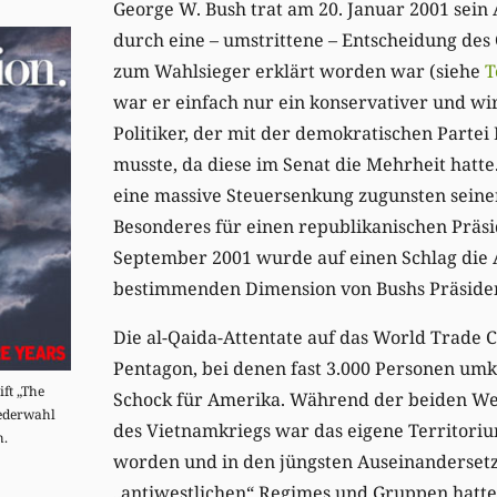
George W. Bush trat am 20. Januar 2001 sein
durch eine – umstrittene – Entscheidung des
zum Wahlsieger erklärt worden war (siehe
T
war er einfach nur ein konservativer und wir
Politiker, der mit der demokratischen Parte
musste, da diese im Senat die Mehrheit hatte.
eine massive Steuersenkung zugunsten seiner
Besonderes für einen republikanischen Präs
September 2001 wurde auf einen Schlag die 
bestimmenden Dimension von Bushs Präsiden
Die al-Qaida-Attentate auf das World Trade 
Pentagon, bei denen fast 3.000 Personen um
ift „The
Schock für Amerika. Während der beiden W
ederwahl
des Vietnamkriegs war das eigene Territori
h.
worden und in den jüngsten Auseinanderset
„antiwestlichen“ Regimes und Gruppen hatte