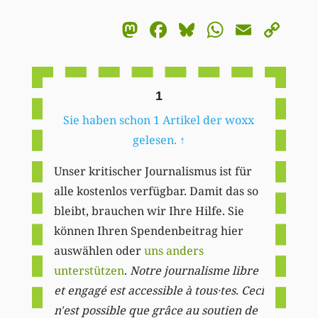
Mastodon
Facebook
Bluesky
WhatsA
Email
Co
Li
1
Sie haben schon 1 Artikel der woxx
gelesen.
↑
Unser kritischer Journalismus ist für
alle kostenlos verfügbar. Damit das so
bleibt, brauchen wir Ihre Hilfe. Sie
können Ihren Spendenbeitrag hier
auswählen oder
uns anders
unterstützen
.
Notre journalisme libre
et engagé est accessible à tous·tes. Ceci
n'est possible que grâce au soutien de