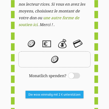
nos lecteur·rices. Si vous en avez les
moyens, choisissez le montant de
votre don ou
une autre forme de
soutien ici
. Merci ! .
🪙
💶
💰
💳
🪙
Monatlich spenden?
Switch
Die woxx einmalig mit 2 € unterstützen