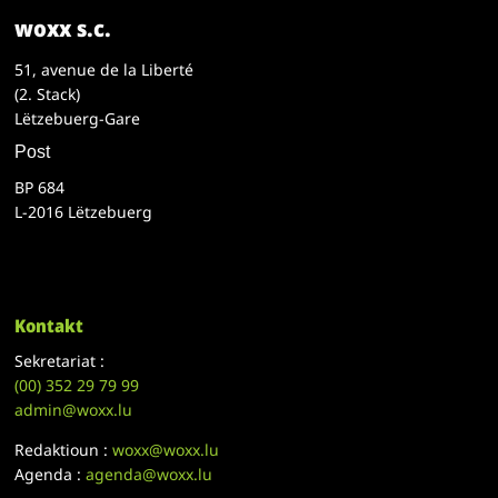
woxx s.c.
51, avenue de la Liberté
(2. Stack)
Lëtzebuerg-Gare
Post
BP 684
L-2016 Lëtzebuerg
Kontakt
Sekretariat :
(00)
352 29 79 99
admin@woxx.lu
Redaktioun :
woxx@woxx.lu
Agenda :
agenda@woxx.lu