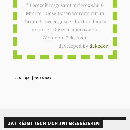
* Lesezeit insgesamt auf woxx.lu: 0
Minute. Diese Daten werden nur in
Ihrem Browser gespeichert und nicht
an unsere Server übertragen.
Zähler zurücksetzen
developed by
dekoder
|
LGBTIQA+
WOXX1637
DAT KÉINT IECH OCH INTERESSÉIEREN