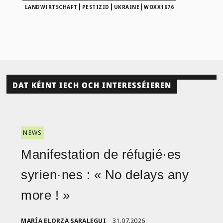
|
|
|
LANDWIRTSCHAFT
PESTIZID
UKRAINE
WOXX1676
DAT KÉINT IECH OCH INTERESSÉIEREN
NEWS
Manifestation de réfugié·es
syrien·nes : « No delays any
more ! »
MARÍA ELORZA SARALEGUI
31.07.2026