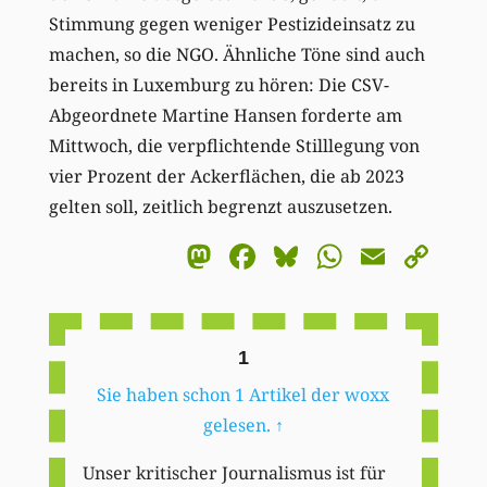
Stimmung gegen weniger Pestizideinsatz zu
machen, so die NGO. Ähnliche Töne sind auch
bereits in Luxemburg zu hören: Die CSV-
Abgeordnete Martine Hansen forderte am
Mittwoch, die verpflichtende Stilllegung von
vier Prozent der Ackerflächen, die ab 2023
gelten soll, zeitlich begrenzt auszusetzen.
Mastodon
Facebook
Bluesky
WhatsA
Email
Co
Li
1
Sie haben schon 1 Artikel der woxx
gelesen.
↑
Unser kritischer Journalismus ist für