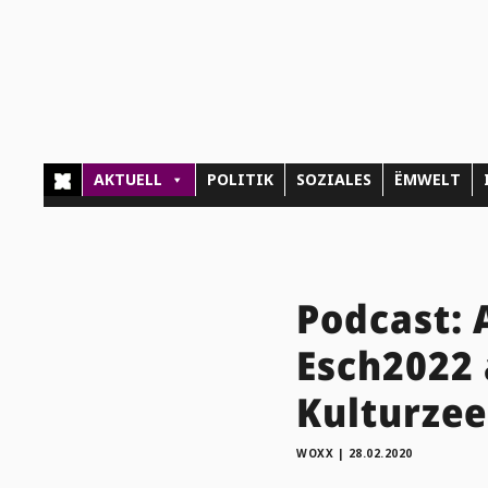
AKTUELL
POLITIK
SOZIALES
ËMWELT
Podcast: 
Esch2022 
Kulturze
WOXX
|
28.02.2020