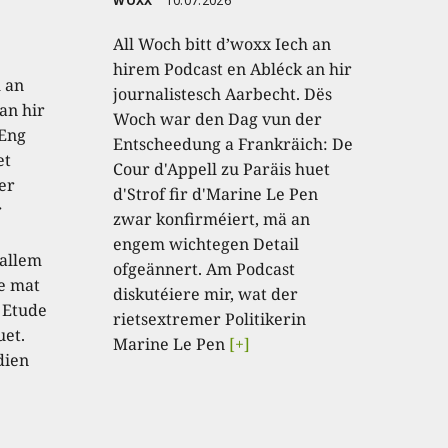
WOXX
10.07.2026
All Woch bitt d’woxx Iech an
hirem Podcast en Abléck an hir
h an
journalistesch Aarbecht. Dës
an hir
Woch war den Dag vun der
 Eng
Entscheedung a Frankräich: De
et
Cour d'Appell zu Paräis huet
er
d'Strof fir d'Marine Le Pen
r
zwar konfirméiert, mä an
engem wichtegen Detail
 allem
ofgeännert. Am Podcast
e mat
diskutéiere mir, wat der
 Etude
rietsextremer Politikerin
uet.
Marine Le Pen
[+]
dien