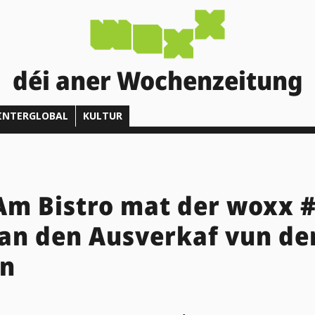
déi aner Wochenzeitung
INTERGLOBAL
KULTUR
Am Bistro mat der woxx #
an den Ausverkaf vun de
en