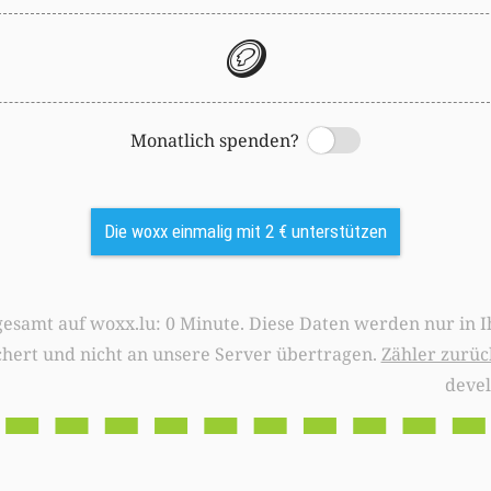
🪙
Monatlich spenden?
Switch
Die woxx einmalig mit 2 € unterstützen
0 Minute. Diese Daten werden nur in Ihrem Browser
chert und nicht an unsere Server übertragen.
Zähler zurüc
deve