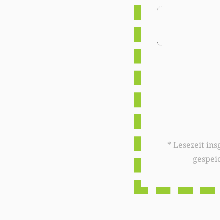
* Lesezeit insgesamt auf woxx.lu: 
gespei