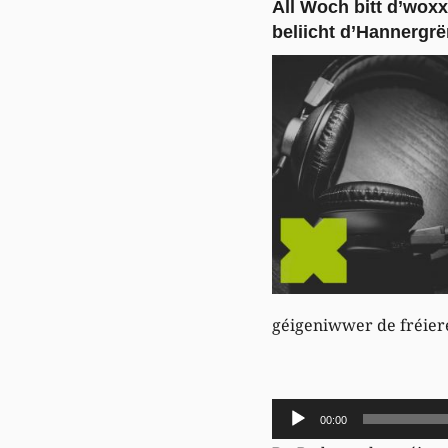
All Woch bitt d’woxx
beliicht d’Hannergr
géigeniwwer de fréier
Audio-
00:00
Player