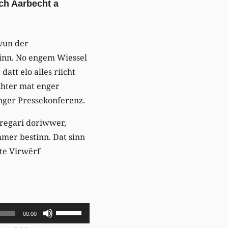
sch Aarbecht a
vun der
inn. No engem Wiessel
att elo alles riicht
schter mat enger
nger Pressekonferenz.
regari doriwwer,
mer bestinn. Dat sinn
te Virwërf
Pfeiltasten
00:00
Hoch/Runter