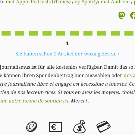
en:
mat Apple Podcasts (iTunes)
/
op Spotify
/
mat Android
/
M
1
Sie haben schon 1 Artikel der woxx gelesen.
↑
Journalismus ist für alle kostenlos verfügbar. Damit das so
Sie können Ihren Spendenbeitrag hier auswählen oder
uns 
re journalisme libre et engagé est accessible à tous·tes. Cec
ien de nos lecteur·rices. Si vous en avez les moyens, chois
une autre forme de soutien ici
. Merci ! .
🪙
💶
💰
💳