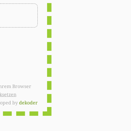
ksetzen
loped by
dekoder