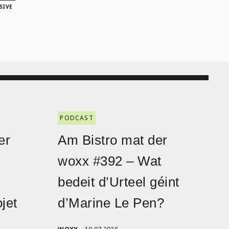
SIVE
PODCAST
er
Am Bistro mat der
woxx #392 – Wat
bedeit d’Urteel géint
jet
d’Marine Le Pen?