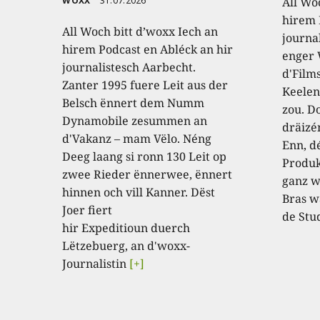
WOXX
31.07.2026
All Wo
hirem 
All Woch bitt d’woxx Iech an
journa
hirem Podcast en Abléck an hir
enger
journalistesch Aarbecht.
d'Film
Zanter 1995 fuere Leit aus der
Keelen
Belsch ënnert dem Numm
zou. D
Dynamobile zesummen an
dräizé
d'Vakanz – mam Vëlo. Néng
Enn, dé
Deeg laang si ronn 130 Leit op
Produk
zwee Rieder ënnerwee, ënnert
ganz w
hinnen och vill Kanner. Dëst
Bras w
Joer fiert
de Stu
hir Expeditioun duerch
Lëtzebuerg, an d'woxx-
Journalistin
[+]