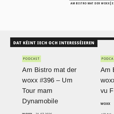
|
AM BISTRO MAT DER WOXX
E
DAT KÉINT IECH OCH INTERESSÉIEREN
PODCAST
PODCA
Am Bistro mat der
Am B
woxx #396 – Um
wox
Tour mam
vu F
Dynamobile
WOXX