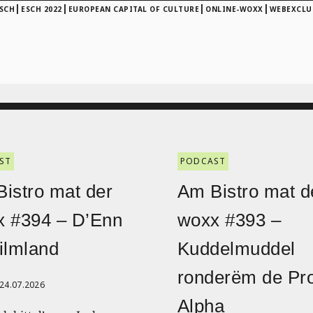
|
|
|
|
SCH
ESCH 2022
EUROPEAN CAPITAL OF CULTURE
ONLINE-WOXX
WEBEXCLU
ST
PODCAST
istro mat der
Am Bistro mat d
x #394 – D’Enn
woxx #393 –
ilmland
Kuddelmuddel
ronderëm de Pro
24.07.2026
Alpha