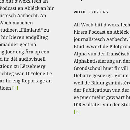
ch bitt d’woxx Iech an
Podcast en Abléck an hir
WOXX
17.07.2026
listesch Aarbecht. An
 Woch maachen
All Woch bitt d’woxx Iec
studioen „Filmland“ zu
hirem Podcast en Abléck 
 hir Dieren endgülteg
journalistesch Aarbecht.
omadder geet no
Etüd iwwert de Pilotproj
ng Joer eng Ära op een
Alpha vun der franséisch
i fir déi audiovisuell
Alphabetiséierung an de
tioun zu Lëtzebuerg
Grondschoul huet fir vill
ichteg war. D'Yolène Le
Debatte gesuergt. Virum
ar fir eng Reportage an
well de Bildungsministèr
dioen
[+]
der Publicatioun vun der
ee puer méint gewaart h
D'Resultater vun der Stu
[+]