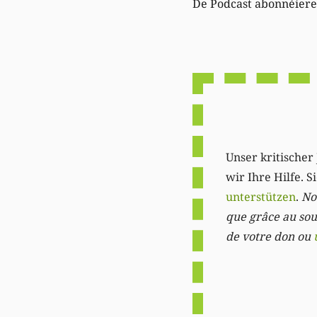
De Podcast abonnéier
Unser kritischer 
wir Ihre Hilfe. 
unterstützen
.
Not
que grâce au sout
de votre don ou