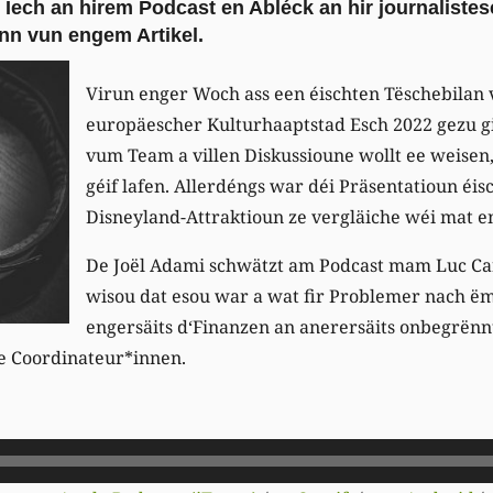
 Iech an hirem Podcast en Abléck an hir journaliste
ënn vun engem Artikel.
Virun enger Woch ass een éischten Tëschebilan 
europäescher Kulturhaaptstad Esch 2022 gezu g
vum Team a villen Diskussioune wollt ee weisen, d
géif lafen. Allerdéngs war déi Präsentatioun éi
Disneyland-Attraktioun ze vergläiche wéi mat e
De Joël Adami schwätzt am Podcast mam Luc Ca
wisou dat esou war a wat fir Problemer nach ëm
engersäits d‘Finanzen an anerersäits onbegrënn
e Coordinateur*innen.