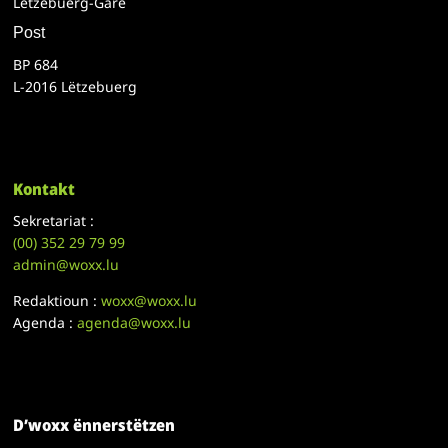
Lëtzebuerg-Gare
Post
BP 684
L-2016 Lëtzebuerg
Kontakt
Sekretariat :
(00)
352 29 79 99
admin@woxx.lu
Redaktioun :
woxx@woxx.lu
Agenda :
agenda@woxx.lu
D’woxx ënnerstëtzen