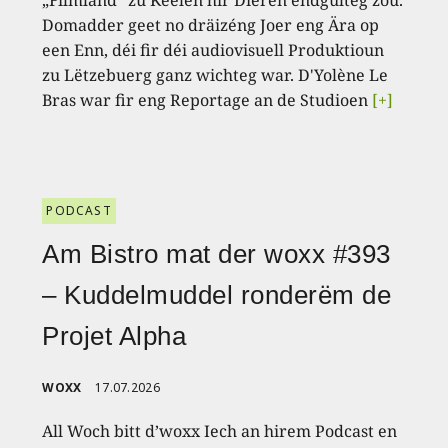
„Filmland“ zu Keelen hir Dieren endgülteg zou.
Domadder geet no dräizéng Joer eng Ära op
een Enn, déi fir déi audiovisuell Produktioun
zu Lëtzebuerg ganz wichteg war. D'Yolène Le
Bras war fir eng Reportage an de Studioen
[+]
PODCAST
Am Bistro mat der woxx #393
– Kuddelmuddel ronderëm de
Projet Alpha
WOXX
17.07.2026
All Woch bitt d’woxx Iech an hirem Podcast en