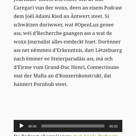
Caregari vun der woxx, deen an eisem Podcast
dem Joël Adami Ried an Äntwert steet. Si
schwätzen doriwwer, wat #OpenLux genee
ass, wéi d’Recherche gaangen ass a wat de
woxx-Journalist alles entdeckt huet. Dorënner
ass net nëmmen d’Erkenntnis, datt Lëtzebuerg
nach ëmmer ee Steierparadäis ass, mä och
d’Firme vum Grand-Duc Henri, Connectioune
mat der Mafia an d’Konzernkonstrukt, dat
hannert Pornhub steet.
Audio-
00:00
00:00
Player