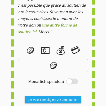
n'est possible que grâce au soutien de
nos lecteur·rices. Si vous en avez les
moyens, choisissez le montant de
votre don ou
une autre forme de
soutien ici
. Merci ! .
🪙
💶
💰
💳
🪙
Monatlich spenden?
Switch
Die woxx einmalig mit 2 € unterstützen