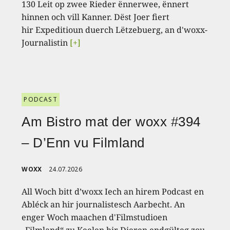
130 Leit op zwee Rieder ënnerwee, ënnert
hinnen och vill Kanner. Dëst Joer fiert
hir Expeditioun duerch Lëtzebuerg, an d'woxx-
Journalistin
[+]
PODCAST
Am Bistro mat der woxx #394
– D’Enn vu Filmland
WOXX
24.07.2026
All Woch bitt d’woxx Iech an hirem Podcast en
Abléck an hir journalistesch Aarbecht. An
enger Woch maachen d'Filmstudioen