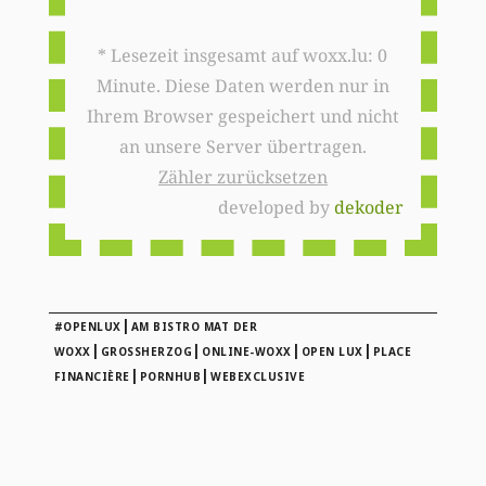
* Lesezeit insgesamt auf woxx.lu: 0
Minute. Diese Daten werden nur in
Ihrem Browser gespeichert und nicht
an unsere Server übertragen.
Zähler zurücksetzen
developed by
dekoder
|
#OPENLUX
AM BISTRO MAT DER
|
|
|
|
WOXX
GROSSHERZOG
ONLINE-WOXX
OPEN LUX
PLACE
|
|
FINANCIÈRE
PORNHUB
WEBEXCLUSIVE