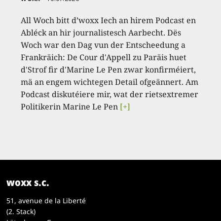
All Woch bitt d’woxx Iech an hirem Podcast en
Abléck an hir journalistesch Aarbecht. Dës
Woch war den Dag vun der Entscheedung a
Frankräich: De Cour d'Appell zu Paräis huet
d'Strof fir d'Marine Le Pen zwar konfirméiert,
mä an engem wichtegen Detail ofgeännert. Am
Podcast diskutéiere mir, wat der rietsextremer
Politikerin Marine Le Pen
[+]
woxx s.c.
51, avenue de la Liberté
(2. Stack)