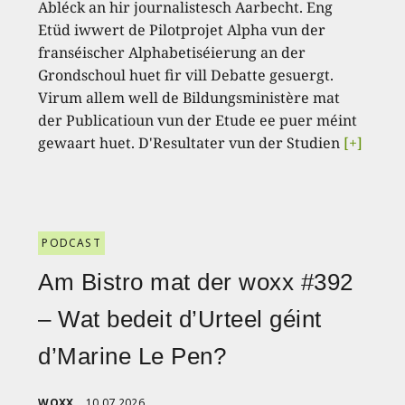
Abléck an hir journalistesch Aarbecht. Eng
Etüd iwwert de Pilotprojet Alpha vun der
franséischer Alphabetiséierung an der
Grondschoul huet fir vill Debatte gesuergt.
Virum allem well de Bildungsministère mat
der Publicatioun vun der Etude ee puer méint
gewaart huet. D'Resultater vun der Studien
[+]
PODCAST
Am Bistro mat der woxx #392
– Wat bedeit d’Urteel géint
d’Marine Le Pen?
WOXX
10.07.2026