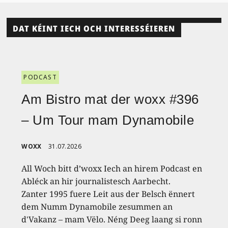
DAT KÉINT IECH OCH INTERESSÉIEREN
PODCAST
Am Bistro mat der woxx #396
– Um Tour mam Dynamobile
WOXX
31.07.2026
All Woch bitt d’woxx Iech an hirem Podcast en
Abléck an hir journalistesch Aarbecht.
Zanter 1995 fuere Leit aus der Belsch ënnert
dem Numm Dynamobile zesummen an
d'Vakanz – mam Vëlo. Néng Deeg laang si ronn