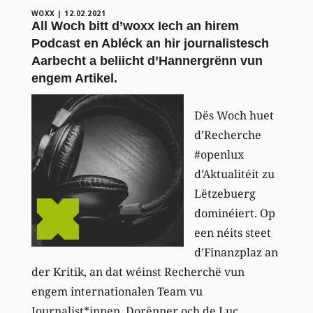
WOXX
|
12.02.2021
All Woch bitt d’woxx Iech an hirem
Podcast en Abléck an hir journalistesch
Aarbecht a beliicht d’Hannergrënn vun
engem Artikel.
Dës Woch huet
d’Recherche
#openlux
d’Aktualitéit zu
Lëtzebuerg
dominéiert. Op
een néits steet
d’Finanzplaz an
der Kritik, an dat wéinst Recherchë vun
engem internationalen Team vu
Journalist*innen. Dorënner och de Luc