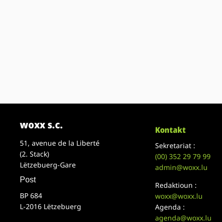
woxx s.c.
Kontakt
51, avenue de la Liberté
Sekretariat :
(2. Stack)
(00)
352 29 79 99
Lëtzebuerg-Gare
admin@woxx.lu
Post
Redaktioun :
BP 684
woxx@woxx.lu
L-2016 Lëtzebuerg
Agenda :
agenda@woxx.lu