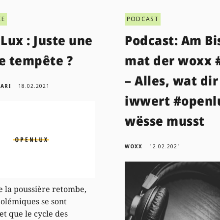
IE
PODCAST
Lux : Juste une
Podcast: Am Bi
te tempête ?
mat der woxx 
– Alles, wat dir
GARI
18.02.2021
iwwert #openl
wësse musst
WOXX
12.02.2021
e la poussière retombe,
polémiques se sont
et que le cycle des