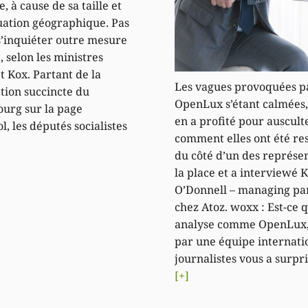
, à cause de sa taille et
tuation géographique. Pas
s’inquiéter outre mesure
, selon les ministres
t Kox. Partant de la
Les vagues provoquées p
tion succincte du
OpenLux s’étant calmées,
urg sur la page
en a profité pour auscult
l, les députés socialistes
comment elles ont été re
du côté d’un des représe
la place et a interviewé 
O’Donnell – managing pa
chez Atoz. woxx : Est-ce 
analyse comme OpenLux, 
par une équipe internati
journalistes vous a surpri
[+]