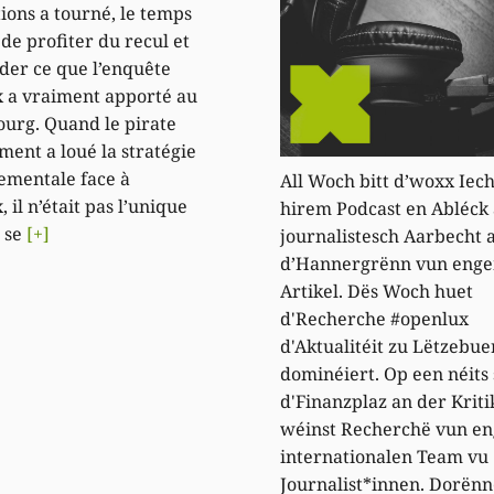
ions a tourné, le temps
 de profiter du recul et
der ce que l’enquête
 a vraiment apporté au
urg. Quand le pirate
ment a loué la stratégie
ementale face à
All Woch bitt d’woxx Iec
il n’était pas l’unique
hirem Podcast en Abléck 
 se
[+]
journalistesch Aarbecht a
d’Hannergrënn vun eng
Artikel. Dës Woch huet
d'Recherche #openlux
d'Aktualitéit zu Lëtzebue
dominéiert. Op een néits 
d'Finanzplaz an der Kriti
wéinst Recherchë vun e
internationalen Team vu
Journalist*innen. Dorënn