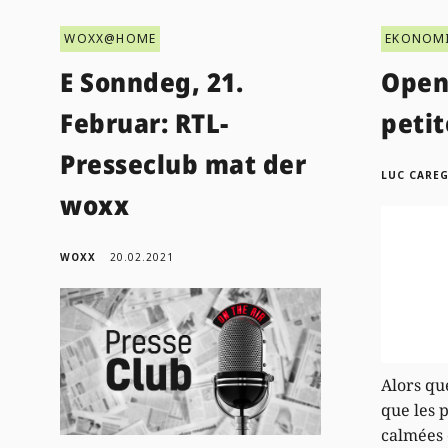
WOXX@HOME
EKONOM
E Sonndeg, 21.
Open
Februar: RTL-
peti
Presseclub mat der
LUC CARE
woxx
WOXX
20.02.2021
Alors qu
que les 
calmées 