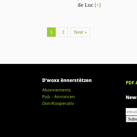
de Luc
[+]
1
2
Next »
D’woxx ënnerstëtzen
PDF 
Abonnements
Pub - Annoncen
News
Don/Kooperativ