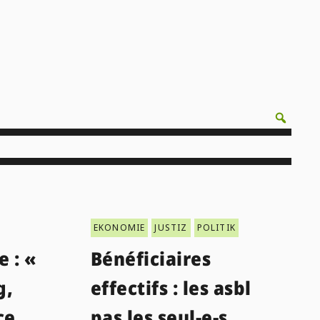
EKONOMIE
JUSTIZ
POLITIK
e : «
Bénéficiaires
g,
effectifs : les asbl
ce
pas les seul-e-s