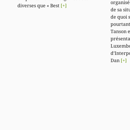
organisée
diverses que « Best
[+]
de sa si
de quoi 
pourtant
Tanson e
présenta
Luxembo
d’Interpo
Dan
[+]