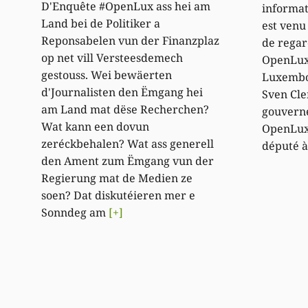
D'Enquête #OpenLux ass hei am
informat
Land bei de Politiker a
est venu
Reponsabelen vun der Finanzplaz
de regar
op net vill Versteesdemech
OpenLux
gestouss. Wei bewäerten
Luxembo
d'Journalisten den Ëmgang hei
Sven Cle
am Land mat dëse Recherchen?
gouvern
Wat kann een dovun
OpenLux, 
zeréckbehalen? Wat ass generell
député à
den Ament zum Ëmgang vun der
Regierung mat de Medien ze
soen? Dat diskutéieren mer e
Sonndeg am
[+]