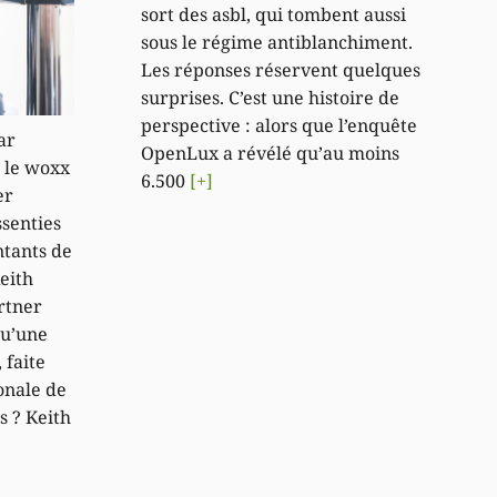
sort des asbl, qui tombent aussi
sous le régime antiblanchiment.
Les réponses réservent quelques
surprises. C’est une histoire de
perspective : alors que l’enquête
ar
OpenLux a révélé qu’au moins
 le woxx
6.500
[+]
er
ssenties
ntants de
Keith
rtner
qu’une
faite
onale de
s ? Keith