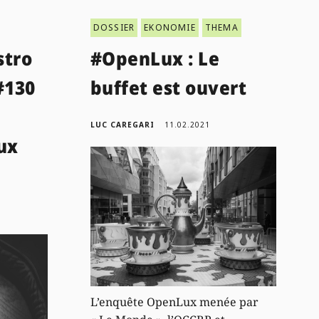
DOSSIER
EKONOMIE
THEMA
stro
#OpenLux : Le
#130
buffet est ouvert
LUC CAREGARI
11.02.2021
ux
L’enquête OpenLux menée par