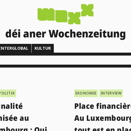
déi aner Wochenzeitung
INTERGLOBAL
KULTUR
POLITIK
EKONOMIE
INTERVIEW
nalité
Place financièr
nisée au
Au Luxembour
mbourg : Oui,
tout est en pla