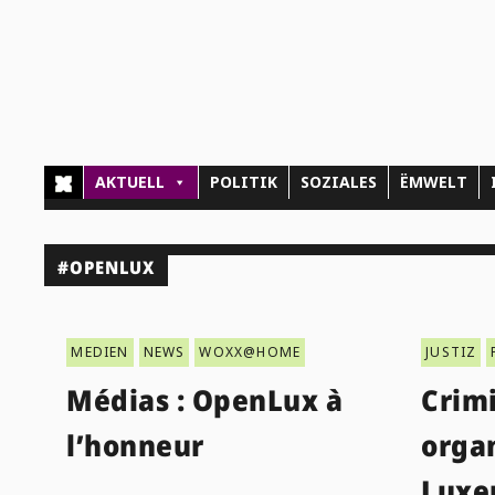
AKTUELL
POLITIK
SOZIALES
ËMWELT
#OPENLUX
MEDIEN
NEWS
WOXX@HOME
JUSTIZ
Médias : OpenLux à
Crimi
l’honneur
orga
Luxe