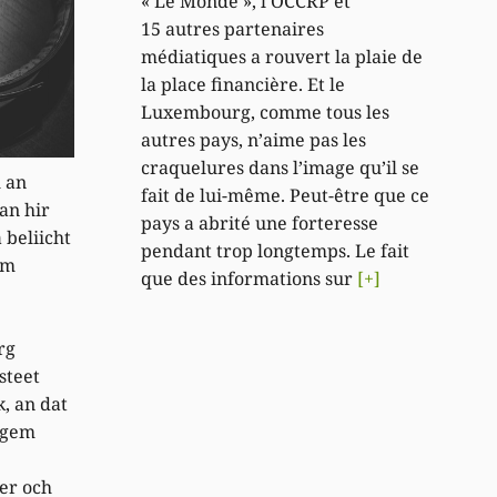
« Le Monde », l’OCCRP et
15 autres partenaires
médiatiques a rouvert la plaie de
la place financière. Et le
Luxembourg, comme tous les
autres pays, n’aime pas les
craquelures dans l’image qu’il se
h an
fait de lui-même. Peut-être que ce
an hir
pays a abrité une forteresse
 beliicht
pendant trop longtemps. Le fait
em
que des informations sur
[+]
rg
steet
k, an dat
ngem
er och