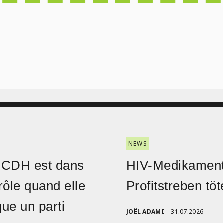
1
NEWS
CCDH est dans
HIV-Medikament
rôle quand elle
Profitstreben töt
ique un parti
JOËL ADAMI
31.07.2026