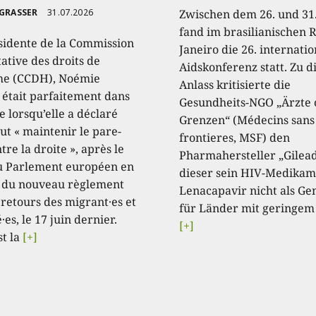
 GRASSER
31.07.2026
Zwischen dem 26. und 31.
fand im brasilianischen R
sidente de la Commission
Janeiro die 26. internati
ative des droits de
Aidskonferenz statt. Zu 
e (CCDH), Noémie
Anlass kritisierte die
, était parfaitement dans
Gesundheits-NGO „Ärzte
e lorsqu’elle a déclaré
Grenzen“ (Médecins sans
aut « maintenir le pare-
frontieres, MSF) den
tre la droite », après le
Pharmahersteller „Gilead
u Parlement européen en
dieser sein HIV-Medikam
 du nouveau règlement
Lenacapavir nicht als Ge
 retours des migrant·es et
für Länder mit geringem
·es, le 17 juin dernier.
[+]
st la
[+]