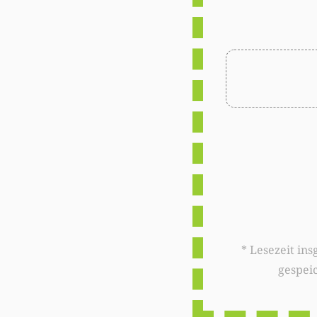
* Lesezeit insgesamt auf woxx.lu: 
gespei