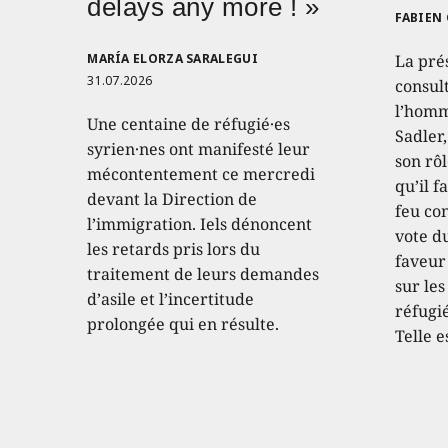
delays any more ! »
FABIEN
MARÍA ELORZA SARALEGUI
La pré
31.07.2026
consult
l’homm
Une centaine de réfugié·es
Sadler
syrien·nes ont manifesté leur
son rôl
mécontentement ce mercredi
qu’il f
devant la Direction de
feu con
l’immigration. Iels dénoncent
vote d
les retards pris lors du
faveur
traitement de leurs demandes
sur les
d’asile et l’incertitude
réfugié
prolongée qui en résulte.
Telle e