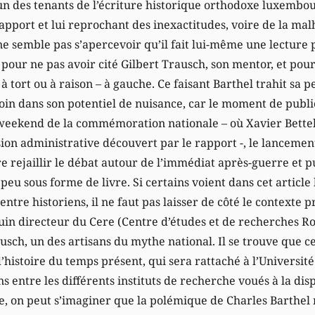
’un des tenants de l’écriture historique orthodoxe luxembo
pport et lui reprochant des inexactitudes, voire de la ma
 ne semble pas s’apercevoir qu’il fait lui-même une lecture
le pour ne pas avoir cité Gilbert Trausch, son mentor, et pour
à tort ou à raison – à gauche. Ce faisant Barthel trahit sa p
loin dans son potentiel de nuisance, car le moment de public
e weekend de la commémoration nationale – où Xavier Bettel
ion administrative découvert par le rapport -, le lancement
ire rejaillir le débat autour de l’immédiat après-guerre et p
 peu sous forme de livre. Si certains voient dans cet arti
entre historiens, il ne faut pas laisser de côté le contexte 
juin directeur du Cere (Centre d’études et de recherches R
usch, un des artisans du mythe national. Il se trouve que ce
 d’histoire du temps présent, qui sera rattaché à l’Universi
s entre les différents instituts de recherche voués à la disp
e, on peut s’imaginer que la polémique de Charles Barthel n