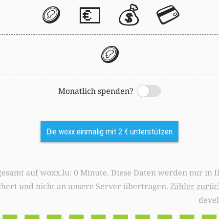
🪙
💶
💰
💳
🪙
Monatlich spenden?
Switch
Die woxx einmalig mit 2 € unterstützen
0 Minute. Diese Daten werden nur in Ihrem Browser
chert und nicht an unsere Server übertragen.
Zähler zurüc
deve