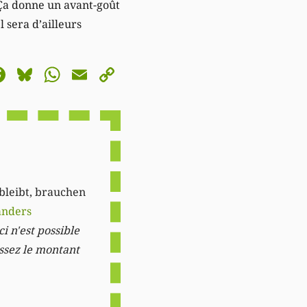
 Ça donne un avant-goût
l sera d’ailleurs
astodon
Facebook
Bluesky
WhatsApp
Email
Copy
Link
 bleibt, brauchen
anders
i n'est possible
issez le montant