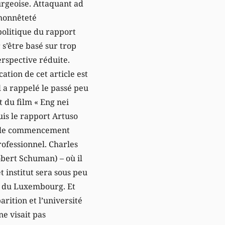
urgeoise. Attaquant ad
lhonnêteté
 politique du rapport
 s’être basé sur trop
erspective réduite.
ation de cet article est
 a rappelé le passé peu
 du film « Eng nei
uis le rapport Artuso
cle le commencement
professionnel. Charles
obert Schuman) – où il
t institut sera sous peu
té du Luxembourg. Et
arition et l’université
e visait pas