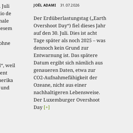
 Juli
JOËL ADAMI
31.07.2026
io de
Der Erdüberlastungstag („Earth
onale
Overshoot Day“) fiel dieses Jahr
diesem
auf den 30. Juli. Dies ist acht
Tage später als noch 2025 – was
 ohne
dennoch kein Grund zur
Entwarnung ist. Das spätere
Datum ergibt sich nämlich aus
“, weil
genaueren Daten, etwa zur
ent
CO2-Aufnahmefähigkeit der
nerika
Ozeane, nicht aus einer
 und
nachhaltigeren Lebensweise.
Der Luxemburger Overshoot
Day
[+]