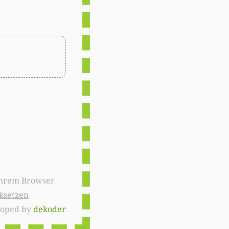
ksetzen
loped by
dekoder