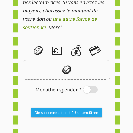
nos lecteur·rices. Si vous en avez les
moyens, choisissez le montant de
votre don ou
une autre forme de
soutien ici
. Merci ! .
🪙
💶
💰
💳
🪙
Monatlich spenden?
Switch
Die woxx einmalig mit 2 € unterstützen