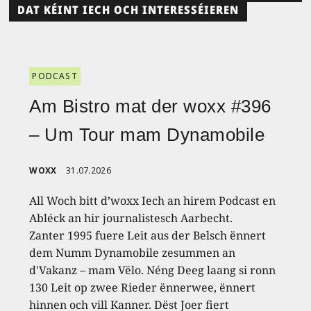
DAT KÉINT IECH OCH INTERESSÉIEREN
PODCAST
Am Bistro mat der woxx #396
– Um Tour mam Dynamobile
WOXX
31.07.2026
All Woch bitt d’woxx Iech an hirem Podcast en
Abléck an hir journalistesch Aarbecht.
Zanter 1995 fuere Leit aus der Belsch ënnert
dem Numm Dynamobile zesummen an
d'Vakanz – mam Vëlo. Néng Deeg laang si ronn
130 Leit op zwee Rieder ënnerwee, ënnert
hinnen och vill Kanner. Dëst Joer fiert