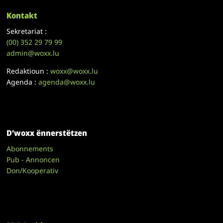
Kontakt
Sekretariat :
(00)
352 29 79 99
admin@woxx.lu
Redaktioun :
woxx@woxx.lu
Agenda :
agenda@woxx.lu
D’woxx ënnerstëtzen
Abonnements
Pub - Annoncen
Don/Kooperativ