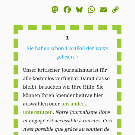
Mastodon
Facebook
Bluesky
WhatsA
Email
Co
Li
1
Sie haben schon 1 Artikel der woxx
gelesen.
↑
Unser kritischer Journalismus ist für
alle kostenlos verfügbar. Damit das so
bleibt, brauchen wir Ihre Hilfe. Sie
können Ihren Spendenbeitrag hier
auswählen oder
uns anders
unterstützen
.
Notre journalisme libre
et engagé est accessible à tous·tes. Ceci
n'est possible que grâce au soutien de