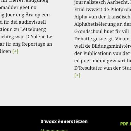
journalistesch Aarbecht.
omadder geet no
Etüd iwwert de Pilotproj
ng Joer eng Ära op een
Alpha vun der franséisch
i fir déi audiovisuell
Alphabetiséierung an de
tioun zu Lëtzebuerg
Grondschoul huet fir vill
ichteg war. D'Yolène Le
Debatte gesuergt. Virum
ar fir eng Reportage an
well de Bildungsministèr
dioen
[+]
der Publicatioun vun der
ee puer méint gewaart h
D'Resultater vun der Stu
[+]
D’woxx ënnerstëtzen
PDF 
Abonnements