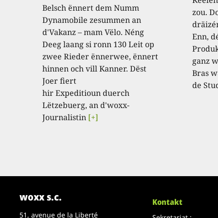
Belsch ënnert dem Numm
zou. D
Dynamobile zesummen an
dräizé
d'Vakanz – mam Vëlo. Néng
Enn, dé
Deeg laang si ronn 130 Leit op
Produk
zwee Rieder ënnerwee, ënnert
ganz w
hinnen och vill Kanner. Dëst
Bras w
Joer fiert
de Stu
hir Expeditioun duerch
Lëtzebuerg, an d'woxx-
Journalistin
[+]
woxx s.c.
Kontakt
51, avenue de la Liberté
Sekretariat :