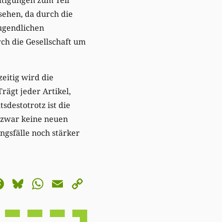
sehen, da durch die
ugendlichen
rch die Gesellschaft um
eitig wird die
ägt jeder Artikel,
sdestotrotz ist die
t zwar keine neuen
ngsfälle noch stärker
astodon
Facebook
Bluesky
WhatsApp
Email
Copy
Link