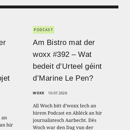
PODCAST
er
Am Bistro mat der
woxx #392 – Wat
bedeit d’Urteel géint
jet
d’Marine Le Pen?
WOXX
10.07.2026
All Woch bitt d’woxx Iech an
hirem Podcast en Abléck an hir
h an
journalistesch Aarbecht. Dës
an hir
Woch war den Dag vun der