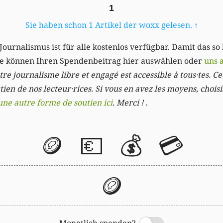
1
Sie haben schon 1 Artikel der woxx gelesen.
↑
Journalismus ist für alle kostenlos verfügbar. Damit das so
Sie können Ihren Spendenbeitrag hier auswählen oder
uns 
re journalisme libre et engagé est accessible à tous·tes. Cec
ien de nos lecteur·rices. Si vous en avez les moyens, chois
une autre forme de soutien ici
. Merci ! .
🪙
💶
💰
💳
🪙