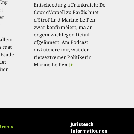
 Eng
Entscheedung a Frankräich: De
et
Cour d'Appell zu Paräis huet
er
d'Strof fir d'Marine Le Pen
r
zwar konfirméiert, mä an
engem wichtegen Detail
 allem
ofgeännert. Am Podcast
e mat
diskutéiere mir, wat der
 Etude
rietsextremer Politikerin
uet.
Marine Le Pen
[+]
dien
Juristesch
Archiv
Informatiounen