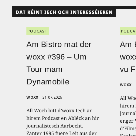
DAT KÉINT IECH OCH INTERESSÉIEREN
PODCAST
PODCA
Am Bistro mat der
Am B
woxx #396 – Um
wox
Tour mam
vu F
Dynamobile
WOXX
WOXX
31.07.2026
All Wo
hirem 
All Woch bitt d’woxx Iech an
journa
hirem Podcast en Abléck an hir
enger
journalistesch Aarbecht.
d'Film
Zanter 1995 fuere Leit aus der
Keelen