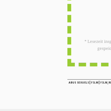
* Lesezeit insgesamt auf woxx.lu: 
gespei
|
|
ABUS SEXUELS
FILM
FILM_R