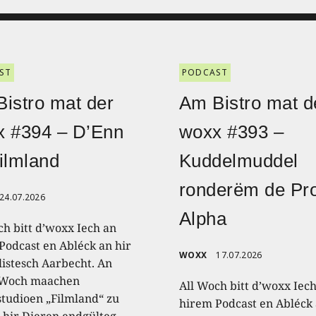
ST
PODCAST
istro mat der
Am Bistro mat d
x #394 – D’Enn
woxx #393 –
ilmland
Kuddelmuddel
ronderëm de Pro
24.07.2026
Alpha
ch bitt d’woxx Iech an
Podcast en Abléck an hir
WOXX
17.07.2026
listesch Aarbecht. An
 Woch maachen
All Woch bitt d’woxx Iec
studioen „Filmland“ zu
hirem Podcast en Abléck 
 hir Dieren endgülteg