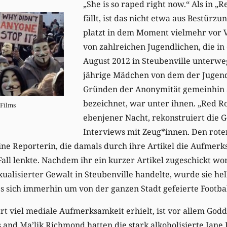
„She is so raped right now.“ Als in „R
fällt, ist das nicht etwa aus Bestürz
platzt in dem Moment vielmehr vor V
von zahlreichen Jugendlichen, die in
August 2012 in Steubenville unterwe
jährige Mädchen von dem der Jugendl
Gründen der Anonymität gemeinhin 
bezeichnet, war unter ihnen. „Red Ro
 Films
ebenjener Nacht, rekonstruiert die G
Interviews mit Zeug*innen. Den rote
ne Reporterin, die damals durch ihre Artikel die Aufmerk
 Fall lenkte. Nachdem ihr ein kurzer Artikel zugeschickt w
xualisierter Gewalt in Steubenville handelte, wurde sie hel
s sich immerhin um von der ganzen Stadt gefeierte Footbal
art viel mediale Aufmerksamkeit erhielt, ist vor allem God
and Ma’lik Richmond hatten die stark alkoholisierte Jane 