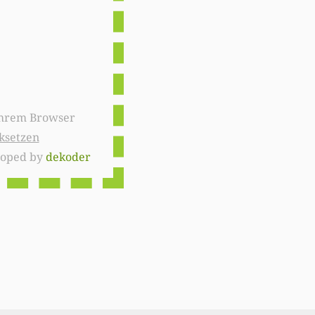
ksetzen
loped by
dekoder