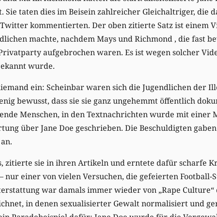
Sie taten dies im Beisein zahlreicher Gleichaltriger, die 
 Twitter kommentierten. Der oben zitierte Satz ist einem
dlichen machte, nachdem Mays und Richmond , die fast be
Privatparty aufgebrochen waren. Es ist wegen solcher Video
bekannt wurde.
 niemand ein: Scheinbar waren sich die Jugendlichen der Ill
nig bewusst, dass sie sie ganz ungehemmt öffentlich doku
hende Menschen, in den Textnachrichten wurde mit einer 
tung über Jane Doe geschrieben. Die Beschuldigten gaben
an.
 zitierte sie in ihren Artikeln und erntete dafür scharfe Kr
nur einer von vielen Versuchen, die gefeierten Football-S
terstattung war damals immer wieder von „Rape Culture“ 
hnet, in denen sexualisierter Gewalt normalisiert und ger
st ein Paradebeispiel dafür: Jane Doe wurde für die Vergew