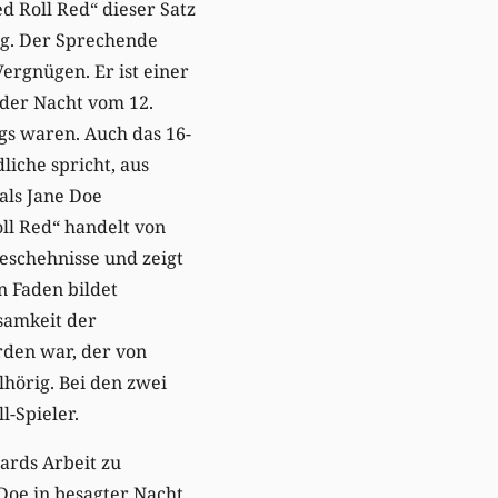
ed Roll Red“ dieser Satz
ung. Der Sprechende
ergnügen. Er ist einer
 der Nacht vom 12.
gs waren. Auch das 16-
iche spricht, aus
als Jane Doe
ll Red“ handelt von
eschehnisse und zeigt
n Faden bildet
samkeit der
orden war, der von
lhörig. Bei den zwei
l-Spieler.
dards Arbeit zu
Doe in besagter Nacht