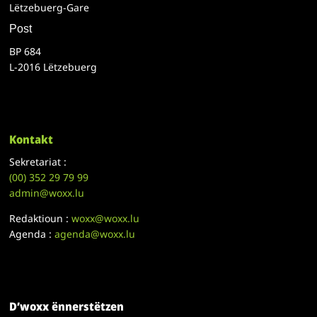
Lëtzebuerg-Gare
Post
BP 684
L-2016 Lëtzebuerg
Kontakt
Sekretariat :
(00)
352 29 79 99
admin@woxx.lu
Redaktioun :
woxx@woxx.lu
Agenda :
agenda@woxx.lu
D’woxx ënnerstëtzen