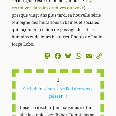
série « Que reste-t-il de nos amours ? » (
à
retrouver dans les archives du woxx
) –
presque vingt ans plus tard, sa nouvelle série
témoigne des mutations urbaines et sociales
qui façonnent ce lieu de passage des êtres
humains et de leurs histoires. Photos de Paulo
Jorge Lobo.
Mastodon
Facebook
Bluesky
WhatsA
Email
Co
Li
1
Sie haben schon 1 Artikel der woxx
gelesen.
↑
Unser kritischer Journalismus ist für
alle kostenlos verfügbar. Damit das so