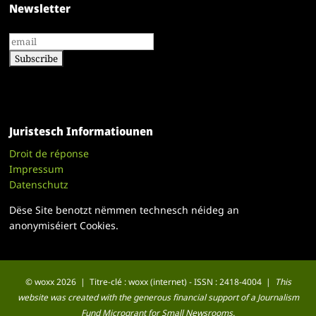
Newsletter
Juristesch Informatiounen
Droit de réponse
Impressum
Datenschutz
Dëse Site benotzt nëmmen technesch néideg an
anonymiséiert Cookies.
© woxx 2026 | Titre-clé : woxx (internet) - ISSN : 2418-4004 |
This
website was created with the generous financial support of a Journalism
Fund Microgrant for Small Newsrooms.