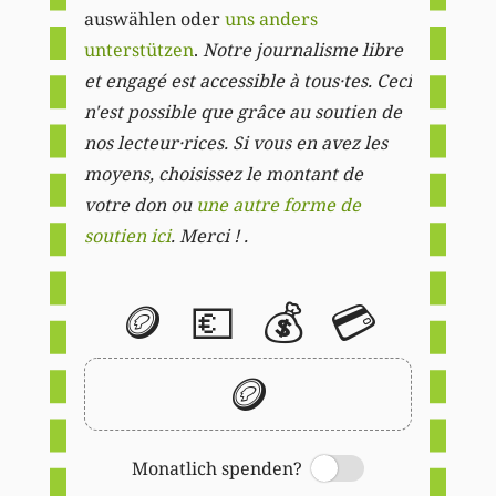
auswählen oder
uns anders
unterstützen
.
Notre journalisme libre
et engagé est accessible à tous·tes. Ceci
n'est possible que grâce au soutien de
nos lecteur·rices. Si vous en avez les
moyens, choisissez le montant de
votre don ou
une autre forme de
soutien ici
. Merci ! .
🪙
💶
💰
💳
🪙
Monatlich spenden?
Switch