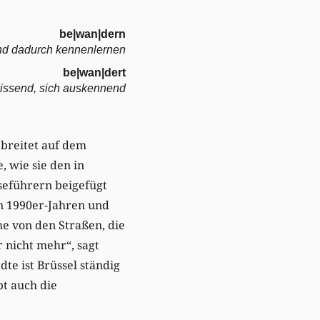
be|wan|dern
nd dadurch kennenlernen
be|wan|dert
wissend, sich auskennend
ebreitet auf dem
, wie sie den in
seführern beigefügt
en 1990er-Jahren und
he von den Straßen, die
r nicht mehr“, sagt
te ist Brüssel ständig
bt auch die