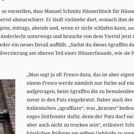
t so vorstellen, dass Manuel Schmitz Häuserblock für Häu
iertel abmarschiert. Er läuft vielmehr dort, wonach ihm de
ens, mittags, abends und, wenn er nicht schlafen kann, au
in Anderlecht unterwegs und brauche von dem Viertel jetzt m
r ein neues Detail auffällt. „Siehst du dieses Sgraffito d
ilverzierung am oberen Teil einer Häuserfassade, wie sie f
„Man sagt ja oft Fresco dazu, das ist aber eigent
einem Fresco werde nämlich nur Farbe auf ein 
aufgetragen, beim Sgraffito die zu bemalend
zuvor in den Putz eingekratzt. Daher auch de
italienischen „sgraffiare“, was „kratzen“ bedeu
enges Zeitfenster dafür, denn der Putz darf ni
aber auch nicht zu trocken sein“, erläutert Sch
hässlichen Balkone am selben Gebäude zu spr