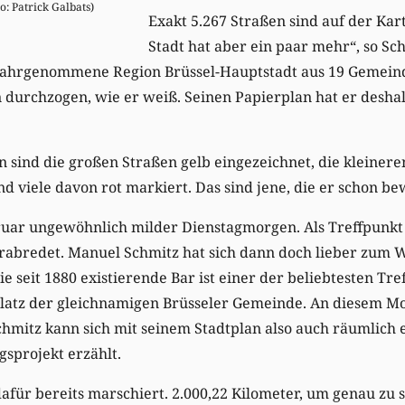
o: Patrick Galbats)
Exakt 5.267 Straßen sind auf der Kar
Stadt hat aber ein paar mehr“, so Sch
“ wahrgenommene Region Brüssel-Hauptstadt aus 19 Gemei
 durchzogen, wie er weiß. Seinen Papierplan hat er deshal
 sind die großen Straßen gelb eingezeichnet, die kleinere
nd viele davon rot markiert. Das sind jene, die er schon be
bruar ungewöhnlich milder Dienstagmorgen. Als Treffpunkt
verabredet. Manuel Schmitz hat sich dann doch lieber zum W
e seit 1880 existierende Bar ist einer der beliebtesten Tre
 Platz der gleichnamigen Brüsseler Gemeinde. An diesem M
chmitz kann sich mit seinem Stadtplan also auch räumlich 
sprojekt erzählt.
dafür bereits marschiert. 2.000,22 Kilometer, um genau zu s