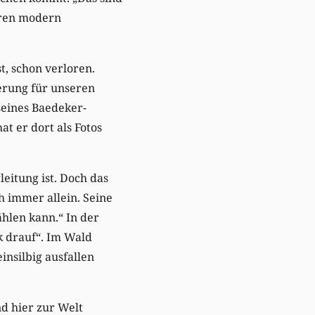
hren modern
st, schon verloren.
ierung für unseren
seines Baedeker-
at er dort als Fotos
leitung ist. Doch das
h immer allein. Seine
ählen kann.“ In der
ck drauf“. Im Wald
nsilbig ausfallen
nd hier zur Welt