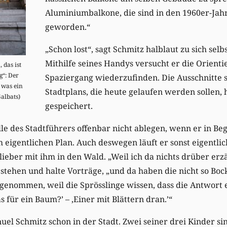
Aluminiumbalkone, die sind in den 1960er-Ja
geworden.“
„Schon lost“, sagt Schmitz halblaut zu sich selb
Mithilfe seines Handys versucht er die Orient
 das ist
g“: Der
Spaziergang wiederzufinden. Die Ausschnitte 
 was ein
Stadtplans, die heute gelaufen werden sollen, h
Galbats)
gespeichert.
le des Stadtführers offenbar nicht ablegen, wenn er in Beg
m eigentlichen Plan. Auch deswegen läuft er sonst eigentlic
ieber mit ihm in den Wald. „Weil ich da nichts drüber erz
g stehen und halte Vorträge, „und da haben die nicht so Bo
enommen, weil die Sprösslinge wissen, dass die Antwort ei
as für ein Baum?’ – ‚Einer mit Blättern dran.’“
uel Schmitz schon in der Stadt. Zwei seiner drei Kinder si