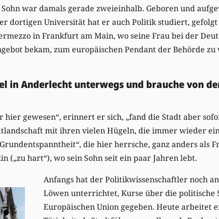
 Sohn war damals gerade zweieinhalb. Geboren und aufge
er dortigen Universität hat er auch Politik studiert, gefol
ntermezzo in Frankfurt am Main, wo seine Frau bei der Deu
n Angebot bekam, zum europäischen Pendant der Behörde zu
iel in Anderlecht unterwegs und brauche von dem
 hier gewesen“, erinnert er sich, „fand die Stadt aber sofor
tlandschaft mit ihren vielen Hügeln, die immer wieder ei
Grundentspanntheit“, die hier herrsche, ganz anders als Fr
in („zu hart“), wo sein Sohn seit ein paar Jahren lebt.
Anfangs hat der Politikwissenschaftler noch an
Löwen unterrichtet, Kurse über die politische 
Europäischen Union gegeben. Heute arbeitet e