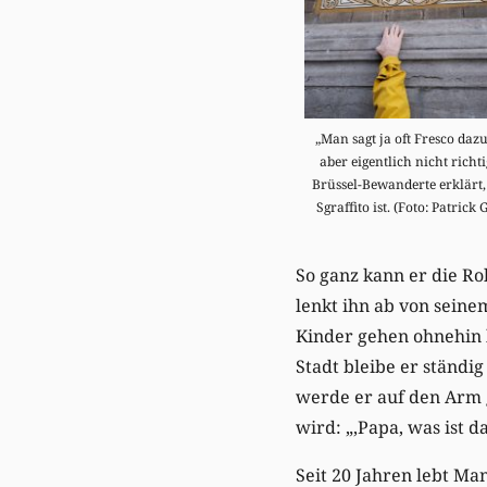
„Man sagt ja oft Fresco dazu,
aber eigentlich nicht richti
Brüssel-Bewanderte erklärt,
Sgraffito ist. (Foto: Patrick 
So ganz kann er die Rol
lenkt ihn ab von seine
Kinder gehen ohnehin l
Stadt bleibe er ständi
werde er auf den Arm g
wird: „‚Papa, was ist d
Seit 20 Jahren lebt Man