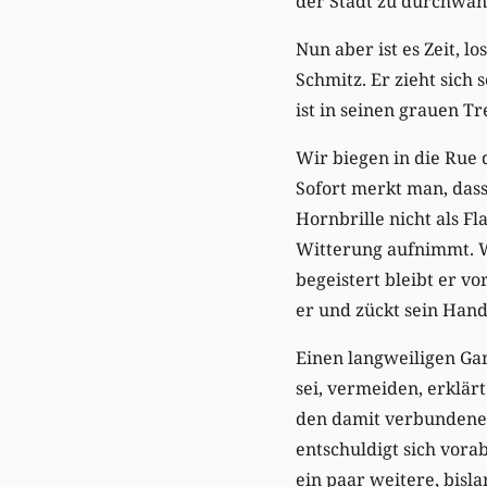
der Stadt zu durchwan
Nun aber ist es Zeit, l
Schmitz. Er zieht sich
ist in seinen grauen T
Wir biegen in die Rue 
Sofort merkt man, das
Hornbrille nicht als F
Witterung aufnimmt. We
begeistert bleibt er v
er und zückt sein Handy
Einen langweiligen Gan
sei, vermeiden, erklär
den damit verbundene
entschuldigt sich vora
ein paar weitere, bisl