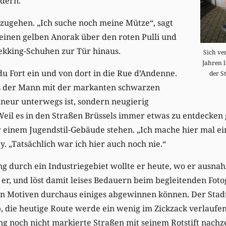
dern.
oszugehen. „Ich suche noch meine Mütze“, sagt
 seinen gelben Anorak über den roten Pulli und
rekking-Schuhen zur Tür hinaus.
Sich ve
Jahren 
du Fort ein und von dort in die Rue d’Andenne.
der St
s der Mann mit der markanten schwarzen
laneur unterwegs ist, sondern neugierig
il es in den Straßen Brüssels immer etwas zu entdecken gi
or einem Jugendstil-Gebäude stehen. „Ich mache hier mal ein
. „Tatsächlich war ich hier auch noch nie.“
g durch ein Industriegebiet wollte er heute, wo er ausna
t er, und löst damit leises Bedauern beim begleitenden Foto
n Motiven durchaus einiges abgewinnen können. Der Stad
b, die heutige Route werde ein wenig im Zickzack verlauf
ang noch nicht markierte Straßen mit seinem Rotstift nach