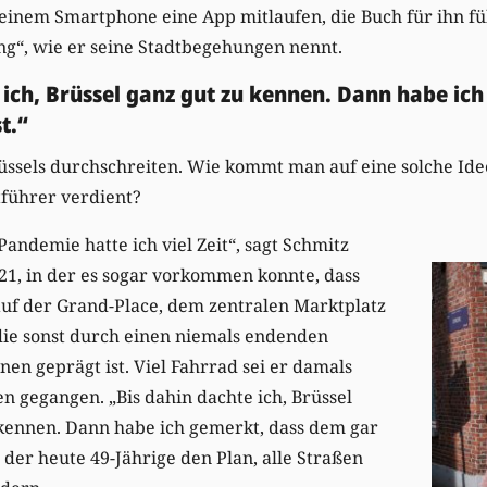
einem Smartphone eine App mitlaufen, die Buch für ihn fü
ng“, wie er seine Stadtbegehungen nennt.
 ich, Brüssel ganz gut zu kennen. Dann habe ic
t.“
rüssels durchschreiten. Wie kommt man auf eine solche Id
tführer verdient?
ndemie hatte ich viel Zeit“, sagt Schmitz
21, in der es sogar vorkommen konnte, dass
auf der Grand-Place, dem zentralen Marktplatz
die sonst durch einen niemals endenden
nen geprägt ist. Viel Fahrrad sei er damals
n gegangen. „Bis dahin dachte ich, Brüssel
 kennen. Dann habe ich gemerkt, dass dem gar
te der heute 49-Jährige den Plan, alle Straßen