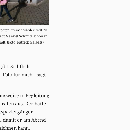
rorten, immer wieder: Seit 20
lebt Manuel Schmitz schon in
adt. (Foto: Patrick Galbats)
bt. Sichtlich
 Foto für mich“, sagt
hmsweise in Begleitung
grafen aus. Der hätte
tspaziergänger
en, damit er am Abend
zeichnen kann.