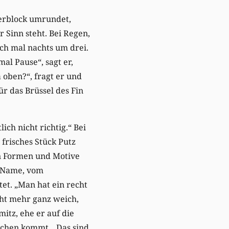
serblock umrundet,
r Sinn steht. Bei Regen,
ch mal nachts um drei.
al Pause“, sagt er,
a oben?“, fragt er und
ür das Brüssel des Fin
lich nicht richtig.“ Bei
frisches Stück Putz
en Formen und Motive
r Name, vom
tet. „Man hat ein recht
cht mehr ganz weich,
mitz, ehe er auf die
echen kommt. „Das sind