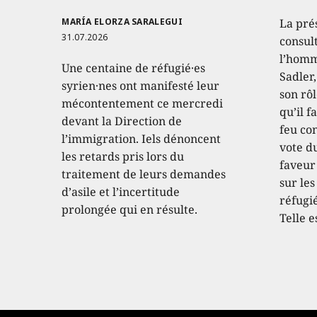
MARÍA ELORZA SARALEGUI
La pré
31.07.2026
consult
l’homm
Une centaine de réfugié·es
Sadler
syrien·nes ont manifesté leur
son rôl
mécontentement ce mercredi
qu’il f
devant la Direction de
feu con
l’immigration. Iels dénoncent
vote d
les retards pris lors du
faveur
traitement de leurs demandes
sur les
d’asile et l’incertitude
réfugié
prolongée qui en résulte.
Telle e