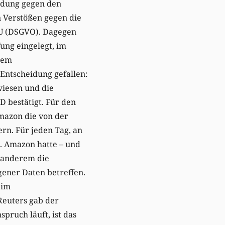
eidung gegen den
n Verstößen gegen die
U (DSGVO). Dagegen
ung eingelegt, im
dem
 Entscheidung gefallen:
iesen und die
 bestätigt. Für den
mazon die von der
n. Für jeden Tag, an
. Amazon hatte – und
r anderem die
ener Daten betreffen.
eim
Reuters gab der
spruch läuft, ist das