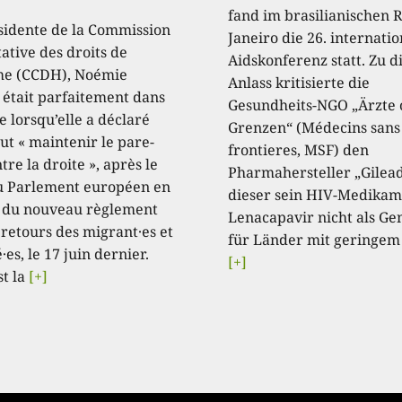
fand im brasilianischen R
sidente de la Commission
Janeiro die 26. internati
ative des droits de
Aidskonferenz statt. Zu 
e (CCDH), Noémie
Anlass kritisierte die
, était parfaitement dans
Gesundheits-NGO „Ärzte
e lorsqu’elle a déclaré
Grenzen“ (Médecins sans
aut « maintenir le pare-
frontieres, MSF) den
tre la droite », après le
Pharmahersteller „Gilead
u Parlement européen en
dieser sein HIV-Medikam
 du nouveau règlement
Lenacapavir nicht als Ge
 retours des migrant·es et
für Länder mit geringem
·es, le 17 juin dernier.
[+]
st la
[+]