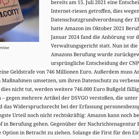
bereits am 15. Juli 2021 eine Entsch
Internet-riesen getroffen, dies wege
Datenschutzgrundverordnung der E
hatte Amazon im Oktober 2021 Beruf
Januar 2024 fand die Anhörung vor 
Verwaltungsgericht statt. Nun ist die
evine
Amazons Berufung wurde zurückgew
ursprüngliche Entscheidung der CNPD
eine Geldstrafe von 746 Millionen Euro. Außerdem muss A
 Maßnahmen umsetzen, um ihren Datenschutz zu verbesser
es nicht tut, werden weitere 746.000 Euro Bußgeld fällig
in – gegen mehrere Artikel der DSVGO verstoßen, die unte
nd das Widerspruchsrecht bei der Erfassung personenbezog
jüngste Urteil noch nicht rechtskräftig: Amazon kann noch b
f in Berufung gehen. Gegenüber der Nachrichtenagentur 
Option in Betracht zu ziehen. Solange die First für den Ein