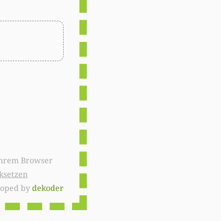
ksetzen
loped by
dekoder