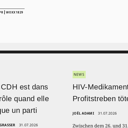
|
PR
WOXX1829
NEWS
CCDH est dans
HIV-Medikament
rôle quand elle
Profitstreben töt
ique un parti
JOËL ADAMI
31.07.2026
 GRASSER
31.07.2026
Zwischen dem 26. und 31.