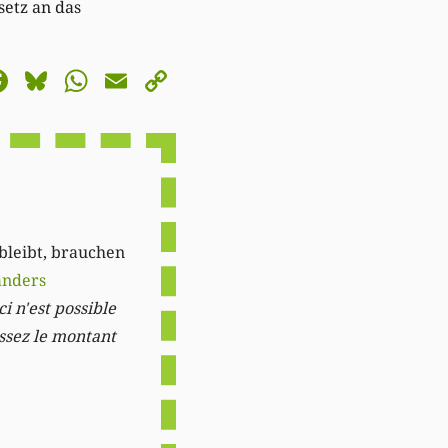
setz an das
astodon
Facebook
Bluesky
WhatsApp
Email
Copy
Link
 bleibt, brauchen
anders
i n'est possible
issez le montant