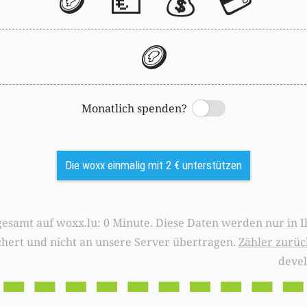
🪙
💶
💰
💳
🪙
Monatlich spenden?
Switch
Die woxx einmalig mit 2 € unterstützen
0 Minute. Diese Daten werden nur in Ihrem Browser
chert und nicht an unsere Server übertragen.
Zähler zurüc
deve