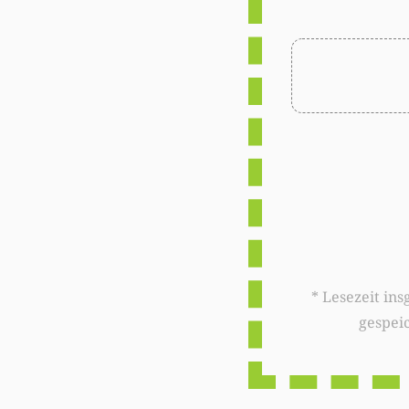
* Lesezeit insgesamt auf woxx.lu: 
gespei