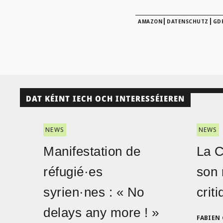
|
|
AMAZON
DATENSCHUTZ
GD
DAT KÉINT IECH OCH INTERESSÉIEREN
NEWS
NEWS
Manifestation de
La 
réfugié·es
son 
syrien·nes : « No
crit
delays any more ! »
FABIEN