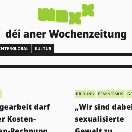
déi aner Wochenzeitung
INTERGLOBAL
KULTUR
S
BILDUNG
FEMINISMUS
G
gearbeit darf
„Wir sind dabe
er Kosten-
sexualisierte
en-Rechnung
Gewalt zu