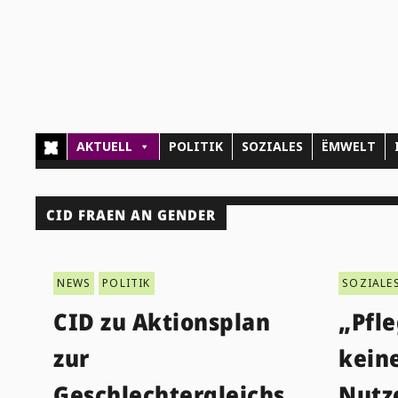
AKTUELL
POLITIK
SOZIALES
ËMWELT
CID FRAEN AN GENDER
NEWS
POLITIK
SOZIALE
CID zu Aktionsplan
„Pfle
zur
kein
Geschlechtergleichs
Nutz