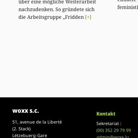
über eine mögliche Weiterarbeit
feminis
nachzudenken. So gründete sich
die Arbeitsgruppe „Fridden
[+]
woxx s.c.
Kontakt
51, avenue de la Liberté
Sekretariat :
(2. Stack)
(00)
352 29 79 99
Lëtzebuerg-Gare
admin@woxx.lu