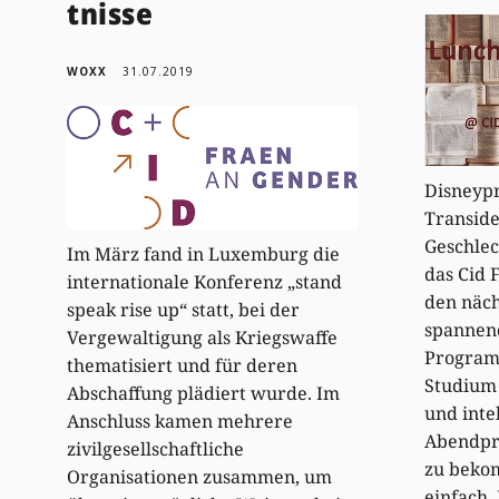
tnisse
WOXX
31.07.2019
Disneypr
Transide
Geschlec
Im März fand in Luxemburg die
das Cid 
internationale Konferenz „stand
den näc
speak rise up“ statt, bei der
spannen
Vergewaltigung als Kriegswaffe
Programm
thematisiert und für deren
Studium
Abschaffung plädiert wurde. Im
und inte
Anschluss kamen mehrere
Abendpr
zivilgesellschaftliche
zu bekom
Organisationen zusammen, um
einfach.