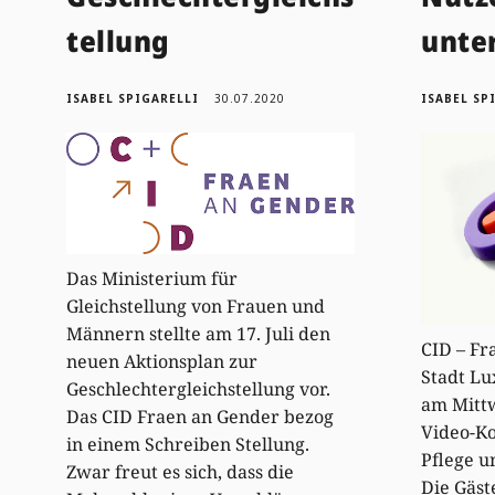
tellung
unte
ISABEL SPIGARELLI
30.07.2020
ISABEL SP
Das Ministerium für
Gleichstellung von Frauen und
Männern stellte am 17. Juli den
CID – Fr
neuen Aktionsplan zur
Stadt L
Geschlechtergleichstellung vor.
am Mittw
Das CID Fraen an Gender bezog
Video-K
in einem Schreiben Stellung.
Pflege u
Zwar freut es sich, dass die
Die Gäst