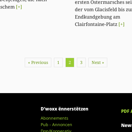
ersten Ostermarsches sei
tischem
[+]
der vom Glacisfeld bis zu
Endkundgebung am
Clairfontaine-Platz
[+]
« Previous
1
2
3
Next »
D’woxx ënnerstëtzen
PDF 
Abonnements
Pub - Annoncen
News
Don/Kooperativ