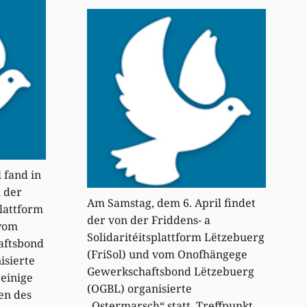
 fand in
 der
Am Samstag, dem 6. April findet
plattform
der von der Friddens- a
 vom
Solidaritéitsplattform Lëtzebuerg
aftsbond
(FriSol) und vom Onofhängege
isierte
Gewerkschaftsbond Lëtzebuerg
 einige
(OGBL) organisierte
en des
„Ostermarsch“ statt, Treffpunkt