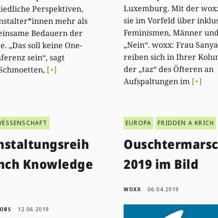
Luxemburg. Mit der wox
iedliche Perspektiven,
sie im Vorfeld über inklu
nstalter*innen mehr als
Feminismen, Männer und
einsame Bedauern der
„Nein“. woxx: Frau Sanyal
. „Das soll keine One-
reiben sich in Ihrer Kol
ferenz sein“, sagt
der „taz“ des Öfteren an
 Schmoetten,
[+]
Aufspaltungen im
[+]
WËSSENSCHAFT
EUROPA
FRIDDEN A KRICH
nstaltungsreih
Ouschtermars
unch Knowledge
2019 im Bild
WOXX
06.04.2019
KOBS
12.06.2019