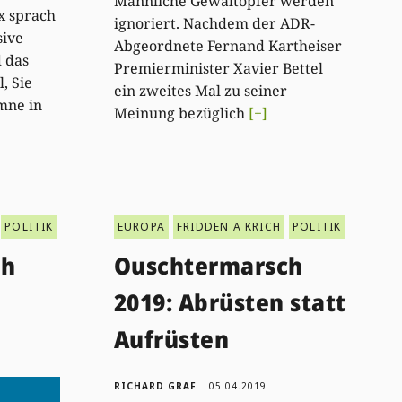
Männliche Gewaltopfer werden
x sprach
ignoriert. Nachdem der ADR-
sive
Abgeordnete Fernand Kartheiser
 das
Premierminister Xavier Bettel
, Sie
ein zweites Mal zu seiner
umne in
Meinung bezüglich
[+]
POLITIK
EUROPA
FRIDDEN A KRICH
POLITIK
ch
Ouschtermarsch
2019: Abrüsten statt
Aufrüsten
RICHARD GRAF
05.04.2019