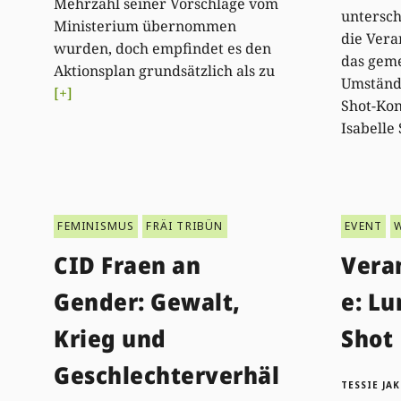
Mehrzahl seiner Vorschläge vom
untersch
Ministerium übernommen
die Vera
wurden, doch empfindet es den
das gem
Aktionsplan grundsätzlich als zu
Umstände
[+]
Shot-Kon
Isabelle
FEMINISMUS
FRÄI TRIBÜN
EVENT
CID Fraen an
Vera
Gender: Gewalt,
e: L
Krieg und
Shot
Geschlechterverhäl
TESSIE JA