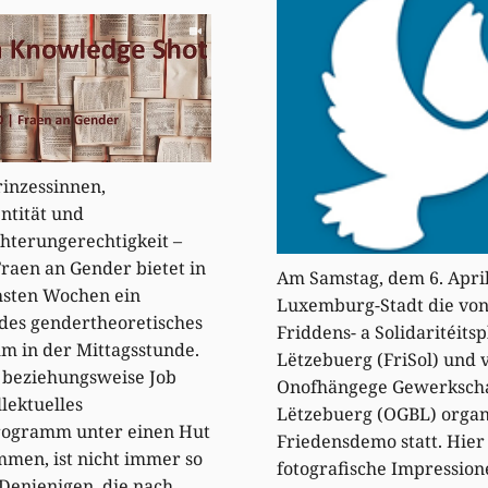
inzessinnen,
ntität und
hterungerechtigkeit –
Fraen an Gender bietet in
Am Samstag, dem 6. April
hsten Wochen ein
Luxemburg-Stadt die von
des gendertheoretisches
Friddens- a Solidaritéits
 in der Mittagsstunde.
Lëtzebuerg (FriSol) und
 beziehungsweise Job
Onofhängege Gewerksch
llektuelles
Lëtzebuerg (OGBL) organ
ogramm unter einen Hut
Friedensdemo statt. Hier
men, ist nicht immer so
fotografische Impression
 Denjenigen, die nach