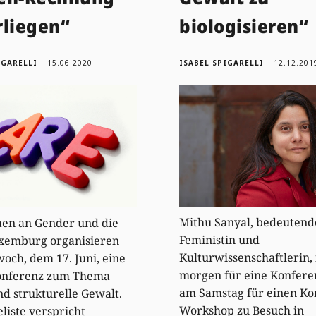
rliegen“
biologisieren“
IGARELLI
15.06.2020
ISABEL SPIGARELLI
12.12.201
Mithu Sanyal, bedeutend
aen an Gender und die
Feministin und
uxemburg organisieren
Kulturwissenschaftlerin, 
och, dem 17. Juni, eine
morgen für eine Konfere
onferenz zum Thema
am Samstag für einen Ko
nd strukturelle Gewalt.
Workshop zu Besuch in
eliste verspricht