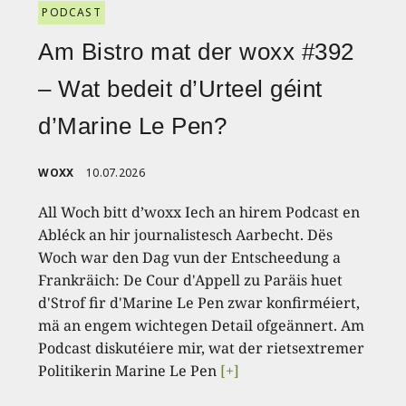
PODCAST
Am Bistro mat der woxx #392
– Wat bedeit d’Urteel géint
d’Marine Le Pen?
WOXX
10.07.2026
All Woch bitt d’woxx Iech an hirem Podcast en
Abléck an hir journalistesch Aarbecht. Dës
Woch war den Dag vun der Entscheedung a
Frankräich: De Cour d'Appell zu Paräis huet
d'Strof fir d'Marine Le Pen zwar konfirméiert,
mä an engem wichtegen Detail ofgeännert. Am
Podcast diskutéiere mir, wat der rietsextremer
Politikerin Marine Le Pen
[+]