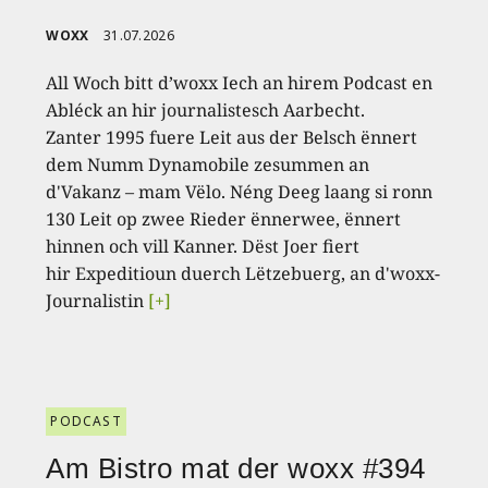
WOXX
31.07.2026
All Woch bitt d’woxx Iech an hirem Podcast en
Abléck an hir journalistesch Aarbecht.
Zanter 1995 fuere Leit aus der Belsch ënnert
dem Numm Dynamobile zesummen an
d'Vakanz – mam Vëlo. Néng Deeg laang si ronn
130 Leit op zwee Rieder ënnerwee, ënnert
hinnen och vill Kanner. Dëst Joer fiert
hir Expeditioun duerch Lëtzebuerg, an d'woxx-
Journalistin
[+]
PODCAST
Am Bistro mat der woxx #394