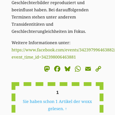
Geschlechterbilder reproduziert und
beeinflusst haben. Bei darauffolgenden
Terminen stehen unter anderem
Transidentitäten und
Geschlechterungleichheiten im Fokus.
Weitere Informationen unter:
https://www.facebook.com/events/342397996463882
event_time_id=342398006463881
Mastodon
Facebook
Bluesky
WhatsA
Email
Co
Li
1
Sie haben schon 1 Artikel der woxx
gelesen.
↑