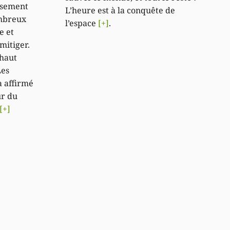
ssement
L’heure est à la conquête de
ombreux
l’espace
[+]
.
e et
mitiger.
 haut
Les
 a affirmé
ur du
[+]