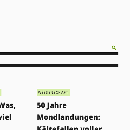
T
WËSSENSCHAFT
Was,
50 Jahre
iel
Mondlandungen:
Kältefallen voller