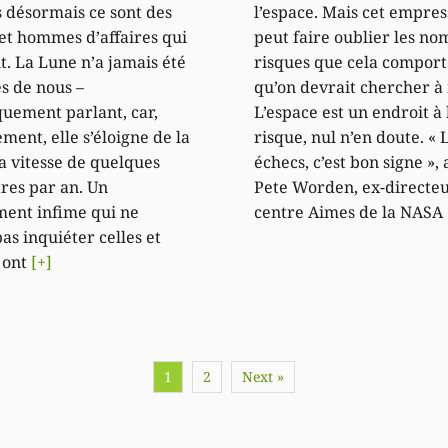
s désormais ce sont des
l’espace. Mais cet empre
t hommes d’affaires qui
peut faire oublier les n
t. La Lune n’a jamais été
risques que cela comport
ès de nous –
qu’on devrait chercher à 
uement parlant, car,
L’espace est un endroit à
ment, elle s’éloigne de la
risque, nul n’en doute. « 
la vitesse de quelques
échecs, c’est bon signe »,
res par an. Un
Pete Worden, ex-directe
ent infime qui ne
centre Aimes de la NASA
as inquiéter celles et
 ont
[+]
1
2
Next »