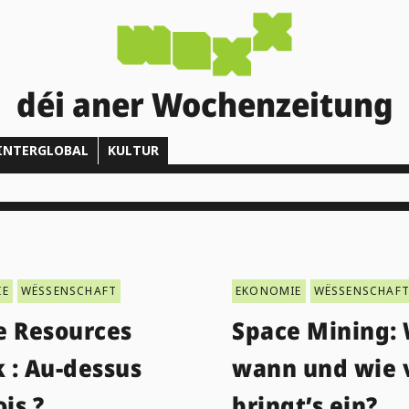
déi aner Wochenzeitung
INTERGLOBAL
KULTUR
IE
WËSSENSCHAFT
EKONOMIE
WËSSENSCHAF
e Resources
Space Mining: 
 : Au-dessus
wann und wie v
ois ?
bringt’s ein?