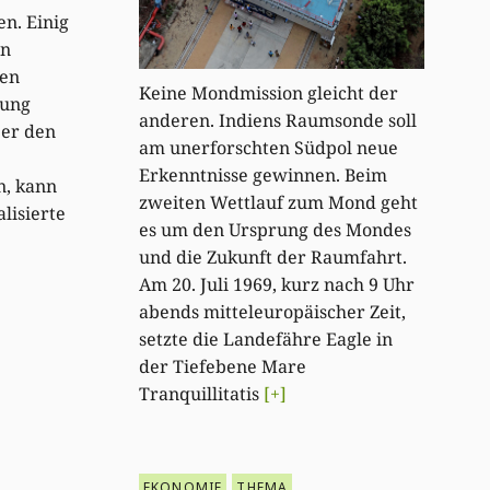
n. Einig
in
sen
Keine Mondmission gleicht der
wung
anderen. Indiens Raumsonde soll
ber den
am unerforschten Südpol neue
Erkenntnisse gewinnen. Beim
n, kann
zweiten Wettlauf zum Mond geht
lisierte
es um den Ursprung des Mondes
und die Zukunft der Raumfahrt.
Am 20. Juli 1969, kurz nach 9 Uhr
abends mitteleuropäischer Zeit,
setzte die Landefähre Eagle in
der Tiefebene Mare
Tranquillitatis
[+]
EKONOMIE
THEMA