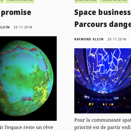
 promise
Space business
Parcours dang
KLEIN
29.11.2018
RAYMOND KLEIN
29.11.2018
Pour la communauté spati
r l’espace reste un rêve
priorité est de partir enf