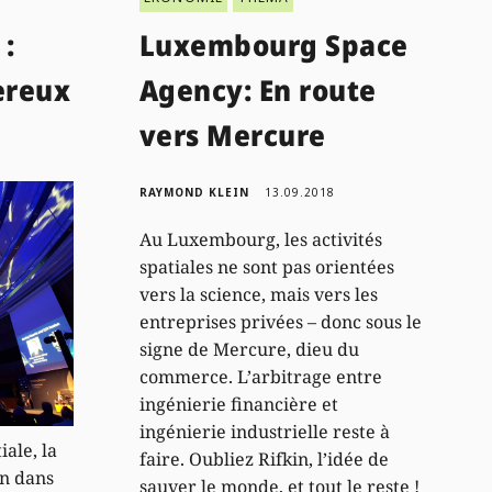
 :
Luxembourg Space
ereux
Agency: En route
vers Mercure
RAYMOND KLEIN
13.09.2018
Au Luxembourg, les activités
spatiales ne sont pas orientées
vers la science, mais vers les
entreprises privées – donc sous le
signe de Mercure, dieu du
commerce. L’arbitrage entre
ingénierie financière et
ingénierie industrielle reste à
ale, la
faire. Oubliez Rifkin, l’idée de
in dans
sauver le monde, et tout le reste !