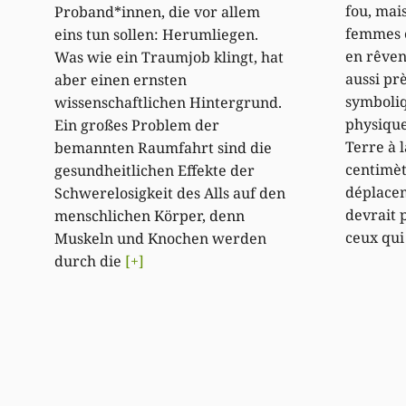
fou, mai
Proband*innen, die vor allem
femmes e
eins tun sollen: Herumliegen.
en rêven
Was wie ein Traumjob klingt, hat
aussi pr
aber einen ernsten
symboliq
wissenschaftlichen Hintergrund.
physique
Ein großes Problem der
Terre à 
bemannten Raumfahrt sind die
centimèt
gesundheitlichen Effekte der
déplacem
Schwerelosigkeit des Alls auf den
devrait p
menschlichen Körper, denn
ceux qui
Muskeln und Knochen werden
durch die
[+]