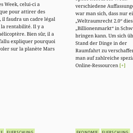
s Week, celui-ci a
verschiedene Auffassunge
que pour attirer des
war man sich, dass nur e
, il faudra un cadre légal
„Weltraumrecht 2.0“ die
la rentabilité. Il y a
„Billionenmarkt“ in Sch
hélicoptère. Bien sûr, il a
bringen kann. Um sich ü
fallu expliquer pourquoi
Stand der Dinge in der
voler sur la planète Mars
Raumfahrt zu verschaffe
man auf zahlreiche spezia
Online-Ressourcen
[+]
IE
FUERSCHUNG
EKONOMIE
FUERSCHUNG