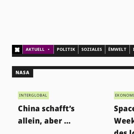
AKTUELL
POLITIK
SOZIALES
ËMWELT
NASA
INTERGLOBAL
EKONOM
China schafft’s
Spac
allein, aber …
Week
des l