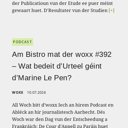
der Publicatioun vun der Etude ee puer méint
gewaart huet. D'Resultater vun der Studien
[+]
PODCAST
Am Bistro mat der woxx #392
– Wat bedeit d’Urteel géint
d’Marine Le Pen?
WOXX
10.07.2026
All Woch bitt d’woxx Iech an hirem Podcast en
Abléck an hir journalistesch Aarbecht. Dës
Woch war den Dag vun der Entscheedung a
Frankräich: De Cour d'Appell zu Paräis huet