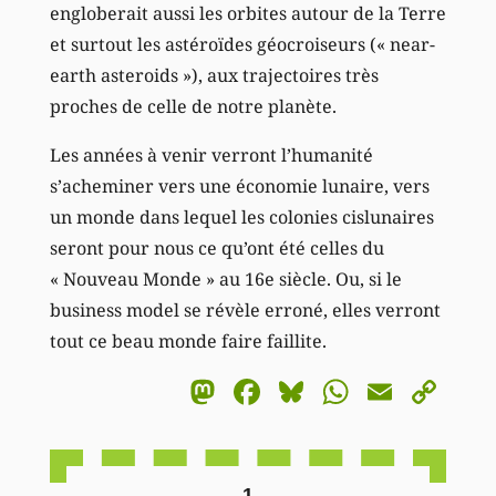
engloberait aussi les orbites autour de la Terre
et surtout les astéroïdes géocroiseurs (« near-
earth asteroids »), aux trajectoires très
proches de celle de notre planète.
Les années à venir verront l’humanité
s’acheminer vers une économie lunaire, vers
un monde dans lequel les colonies cislunaires
seront pour nous ce qu’ont été celles du
« Nouveau Monde » au 16e siècle. Ou, si le
business model se révèle erroné, elles verront
tout ce beau monde faire faillite.
Mastodon
Facebook
Bluesky
WhatsA
Email
Co
Li
1