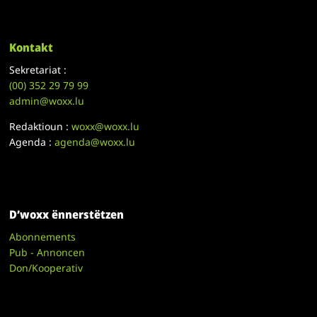
Kontakt
Sekretariat :
(00)
352 29 79 99
admin@woxx.lu
Redaktioun :
woxx@woxx.lu
Agenda :
agenda@woxx.lu
D’woxx ënnerstëtzen
Abonnements
Pub - Annoncen
Don/Kooperativ