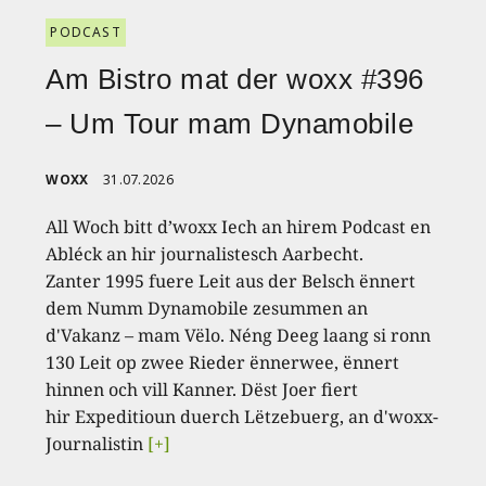
PODCAST
Am Bistro mat der woxx #396
– Um Tour mam Dynamobile
WOXX
31.07.2026
All Woch bitt d’woxx Iech an hirem Podcast en
Abléck an hir journalistesch Aarbecht.
Zanter 1995 fuere Leit aus der Belsch ënnert
dem Numm Dynamobile zesummen an
d'Vakanz – mam Vëlo. Néng Deeg laang si ronn
130 Leit op zwee Rieder ënnerwee, ënnert
hinnen och vill Kanner. Dëst Joer fiert
hir Expeditioun duerch Lëtzebuerg, an d'woxx-
Journalistin
[+]