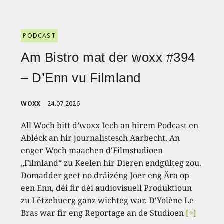
PODCAST
Am Bistro mat der woxx #394
– D’Enn vu Filmland
WOXX
24.07.2026
All Woch bitt d’woxx Iech an hirem Podcast en
Abléck an hir journalistesch Aarbecht. An
enger Woch maachen d'Filmstudioen
„Filmland“ zu Keelen hir Dieren endgülteg zou.
Domadder geet no dräizéng Joer eng Ära op
een Enn, déi fir déi audiovisuell Produktioun
zu Lëtzebuerg ganz wichteg war. D'Yolène Le
Bras war fir eng Reportage an de Studioen
[+]