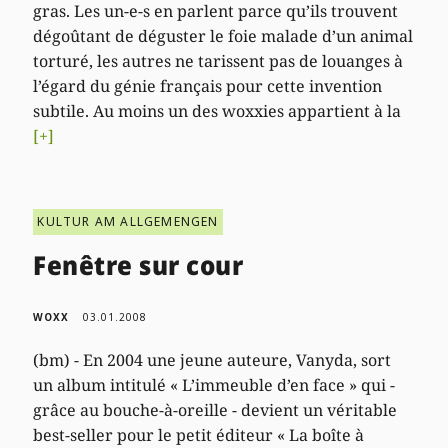
gras. Les un-e-s en parlent parce qu’ils trouvent
dégoûtant de déguster le foie malade d’un animal
torturé, les autres ne tarissent pas de louanges à
l’égard du génie français pour cette invention
subtile. Au moins un des woxxies appartient à la
[+]
KULTUR AM ALLGEMENGEN
Fenêtre sur cour
WOXX
03.01.2008
(bm) - En 2004 une jeune auteure, Vanyda, sort
un album intitulé « L’immeuble d’en face » qui -
grâce au bouche-à-oreille - devient un véritable
best-seller pour le petit éditeur « La boîte à