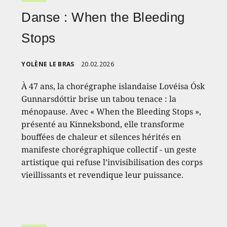
Danse : When the Bleeding
Stops
YOLÈNE LE BRAS
20.02.2026
À 47 ans, la chorégraphe islandaise Lovéisa Ósk
Gunnarsdóttir brise un tabou tenace : la
ménopause. Avec « When the Bleeding Stops »,
présenté au Kinneksbond, elle transforme
bouffées de chaleur et silences hérités en
manifeste chorégraphique collectif - un geste
artistique qui refuse l’invisibilisation des corps
vieillissants et revendique leur puissance.