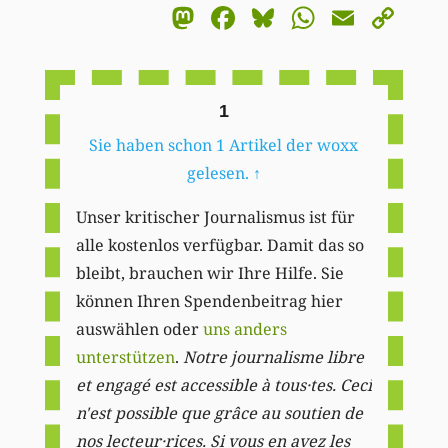
Mastodon
Facebook
Bluesky
WhatsA
Email
Co
Li
1
Sie haben schon 1 Artikel der woxx
gelesen.
↑
Unser kritischer Journalismus ist für
alle kostenlos verfügbar. Damit das so
bleibt, brauchen wir Ihre Hilfe. Sie
können Ihren Spendenbeitrag hier
auswählen oder
uns anders
unterstützen
.
Notre journalisme libre
et engagé est accessible à tous·tes. Ceci
n'est possible que grâce au soutien de
nos lecteur·rices. Si vous en avez les