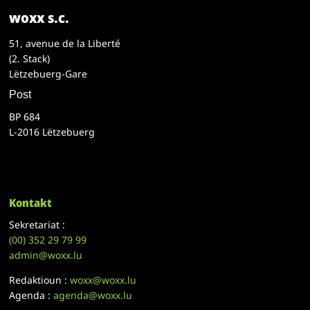
woxx s.c.
51, avenue de la Liberté
(2. Stack)
Lëtzebuerg-Gare
Post
BP 684
L-2016 Lëtzebuerg
Kontakt
Sekretariat :
(00)
352 29 79 99
admin@woxx.lu
Redaktioun :
woxx@woxx.lu
Agenda :
agenda@woxx.lu