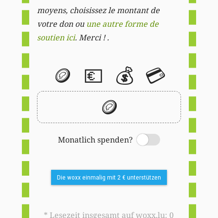
moyens, choisissez le montant de
votre don ou
une autre forme de
soutien ici
. Merci ! .
🪙
💶
💰
💳
🪙
Monatlich spenden?
Switch
Die woxx einmalig mit 2 € unterstützen
* Lesezeit insgesamt auf woxx.lu: 0