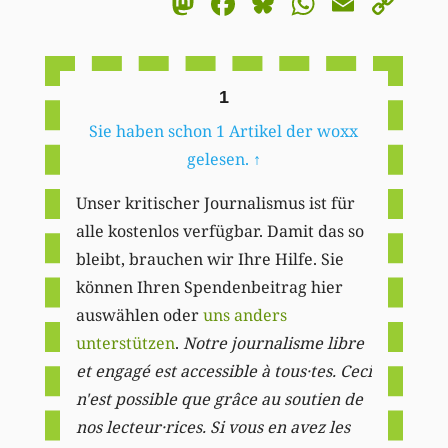
Mastodon
Facebook
Bluesky
WhatsA
Email
Co
Li
1
Sie haben schon 1 Artikel der woxx
gelesen.
↑
Unser kritischer Journalismus ist für
alle kostenlos verfügbar. Damit das so
bleibt, brauchen wir Ihre Hilfe. Sie
können Ihren Spendenbeitrag hier
auswählen oder
uns anders
unterstützen
.
Notre journalisme libre
et engagé est accessible à tous·tes. Ceci
n'est possible que grâce au soutien de
nos lecteur·rices. Si vous en avez les