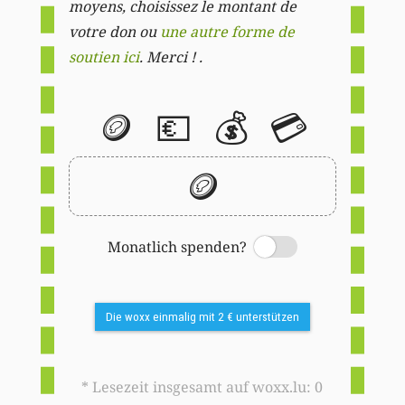
moyens, choisissez le montant de
votre don ou
une autre forme de
soutien ici
. Merci ! .
🪙
💶
💰
💳
🪙
Monatlich spenden?
Switch
Die woxx einmalig mit 2 € unterstützen
* Lesezeit insgesamt auf woxx.lu: 0