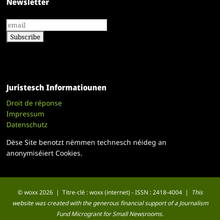
Newsletter
Juristesch Informatiounen
Droit de réponse
Impressum
Datenschutz
Dëse Site benotzt nëmmen technesch néideg an
anonymiséiert Cookies.
© woxx 2026 | Titre-clé : woxx (internet) - ISSN : 2418-4004 |
This
website was created with the generous financial support of a Journalism
Fund Microgrant for Small Newsrooms.