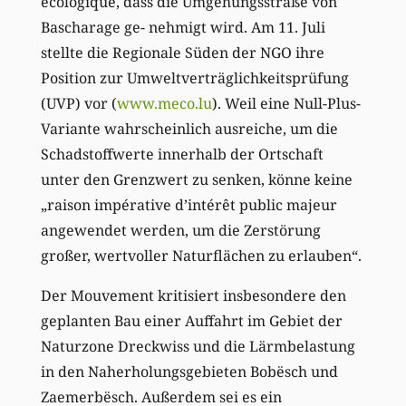
écologique, dass die Umgehungsstraße von
Bascharage ge- nehmigt wird. Am 11. Juli
stellte die Regionale Süden der NGO ihre
Position zur Umweltverträglichkeitsprüfung
(UVP) vor (
www.meco.lu
). Weil eine Null-Plus-
Variante wahrscheinlich ausreiche, um die
Schadstoffwerte innerhalb der Ortschaft
unter den Grenzwert zu senken, könne keine
„raison impérative d’intérêt public majeur
angewendet werden, um die Zerstörung
großer, wertvoller Naturflächen zu erlauben“.
Der Mouvement kritisiert insbesondere den
geplanten Bau einer Auffahrt im Gebiet der
Naturzone Dreckwiss und die Lärmbelastung
in den Naherholungsgebieten Bobësch und
Zaemerbësch. Außerdem sei es ein