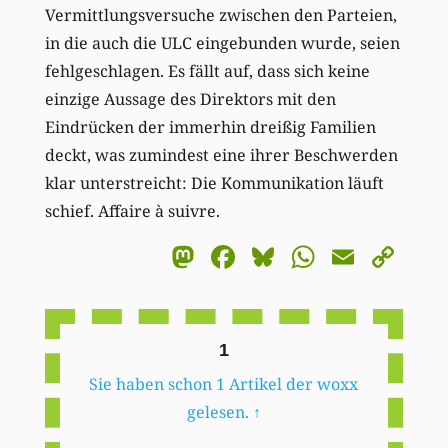
Vermittlungsversuche zwischen den Parteien,
in die auch die ULC eingebunden wurde, seien
fehlgeschlagen. Es fällt auf, dass sich keine
einzige Aussage des Direktors mit den
Eindrücken der immerhin dreißig Familien
deckt, was zumindest eine ihrer Beschwerden
klar unterstreicht: Die Kommunikation läuft
schief. Affaire à suivre.
Mastodon
Facebook
Bluesky
WhatsA
Email
Co
Li
1
Sie haben schon 1 Artikel der woxx
gelesen.
↑