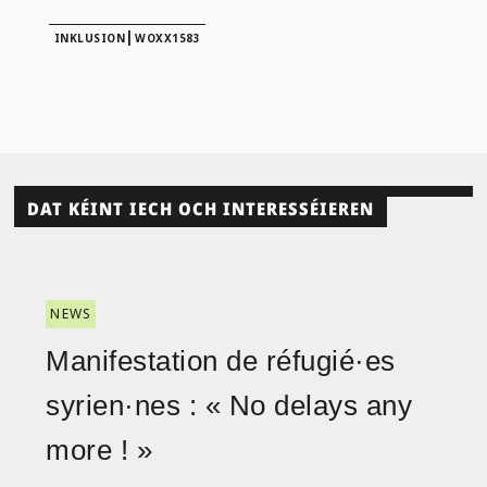
|
INKLUSION
WOXX1583
DAT KÉINT IECH OCH INTERESSÉIEREN
NEWS
Manifestation de réfugié·es
syrien·nes : « No delays any
more ! »