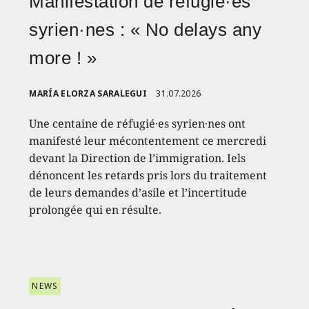
Manifestation de réfugié·es
syrien·nes : « No delays any
more ! »
MARÍA ELORZA SARALEGUI
31.07.2026
Une centaine de réfugié·es syrien·nes ont
manifesté leur mécontentement ce mercredi
devant la Direction de l’immigration. Iels
dénoncent les retards pris lors du traitement
de leurs demandes d’asile et l’incertitude
prolongée qui en résulte.
NEWS