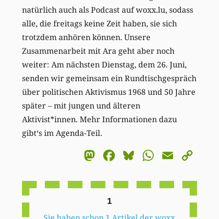
natürlich auch als Podcast auf woxx.lu, sodass
alle, die freitags keine Zeit haben, sie sich
trotzdem anhören können. Unsere
Zusammenarbeit mit Ara geht aber noch
weiter: Am nächsten Dienstag, dem 26. Juni,
senden wir gemeinsam ein Rundtischgespräch
über politischen Aktivismus 1968 und 50 Jahre
später – mit jungen und älteren
Aktivist*innen. Mehr Informationen dazu
gibt‘s im Agenda-Teil.
Mastodon
Facebook
Bluesky
WhatsA
Email
Co
Li
1
Sie haben schon 1 Artikel der woxx