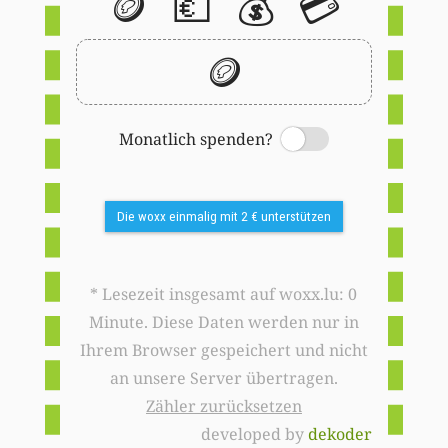
🪙
💶
💰
💳
🪙
Monatlich spenden?
Switch
Die woxx einmalig mit 2 € unterstützen
* Lesezeit insgesamt auf woxx.lu: 0
Minute. Diese Daten werden nur in
Ihrem Browser gespeichert und nicht
an unsere Server übertragen.
Zähler zurücksetzen
developed by
dekoder