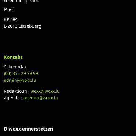
Lëtzebuerg-Gare
Post
BP 684
L-2016 Lëtzebuerg
Kontakt
Sekretariat :
(00)
352 29 79 99
admin@woxx.lu
Redaktioun :
woxx@woxx.lu
Agenda :
agenda@woxx.lu
D’woxx ënnerstëtzen