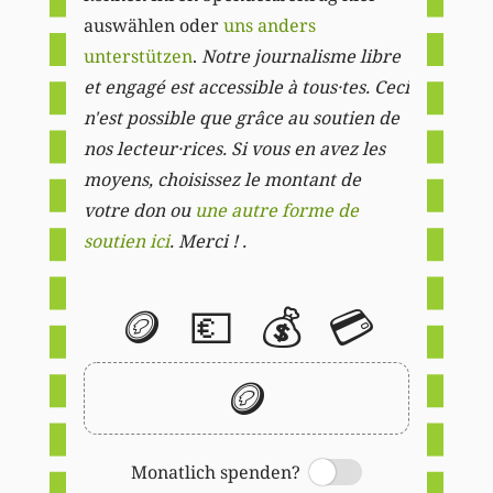
auswählen oder
uns anders
unterstützen
.
Notre journalisme libre
et engagé est accessible à tous·tes. Ceci
n'est possible que grâce au soutien de
nos lecteur·rices. Si vous en avez les
moyens, choisissez le montant de
votre don ou
une autre forme de
soutien ici
. Merci ! .
🪙
💶
💰
💳
🪙
Monatlich spenden?
Switch