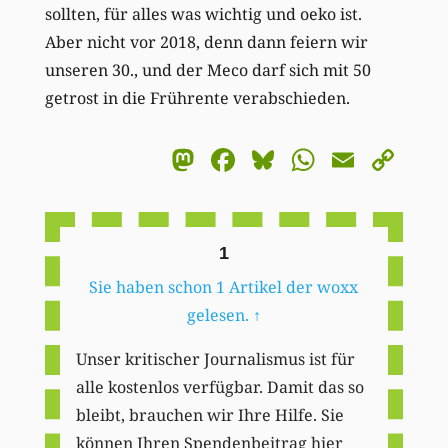
sollten, für alles was wichtig und oeko ist.
Aber nicht vor 2018, denn dann feiern wir
unseren 30., und der Meco darf sich mit 50
getrost in die Frührente verabschieden.
Mastodon
Facebook
Bluesky
WhatsA
Email
Co
Li
1
Sie haben schon 1 Artikel der woxx
gelesen.
↑
Unser kritischer Journalismus ist für
alle kostenlos verfügbar. Damit das so
bleibt, brauchen wir Ihre Hilfe. Sie
können Ihren Spendenbeitrag hier