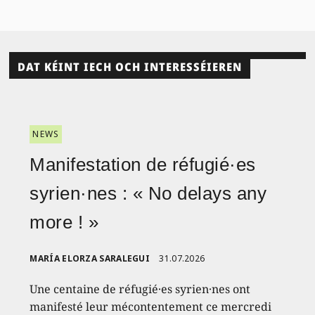
DAT KÉINT IECH OCH INTERESSÉIEREN
NEWS
Manifestation de réfugié·es
syrien·nes : « No delays any
more ! »
MARÍA ELORZA SARALEGUI
31.07.2026
Une centaine de réfugié·es syrien·nes ont
manifesté leur mécontentement ce mercredi