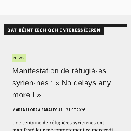
DAT KÉINT IECH OCH INTERESSÉIEREN
NEWS
Manifestation de réfugié·es
syrien·nes : « No delays any
more ! »
MARÍA ELORZA SARALEGUI
31.07.2026
Une centaine de réfugié·es syrien·nes ont
manifesté leur mécontentement ce mercredi