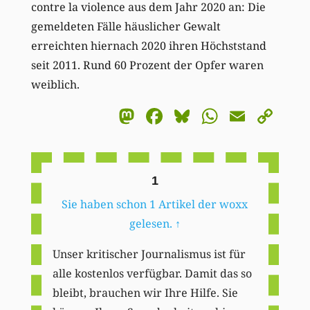
contre la violence aus dem Jahr 2020 an: Die
gemeldeten Fälle häuslicher Gewalt
erreichten hiernach 2020 ihren Höchststand
seit 2011. Rund 60 Prozent der Opfer waren
weiblich.
Mastodon
Facebook
Bluesky
WhatsA
Email
Co
Li
1
Sie haben schon 1 Artikel der woxx
gelesen.
↑
Unser kritischer Journalismus ist für
alle kostenlos verfügbar. Damit das so
bleibt, brauchen wir Ihre Hilfe. Sie