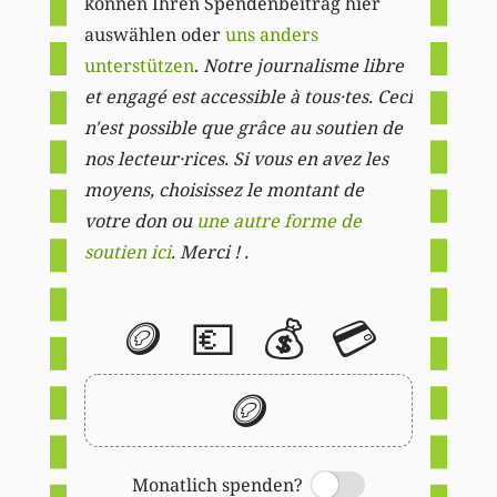
können Ihren Spendenbeitrag hier
auswählen oder
uns anders
unterstützen
.
Notre journalisme libre
et engagé est accessible à tous·tes. Ceci
n'est possible que grâce au soutien de
nos lecteur·rices. Si vous en avez les
moyens, choisissez le montant de
votre don ou
une autre forme de
soutien ici
. Merci ! .
🪙
💶
💰
💳
🪙
Monatlich spenden?
Switch