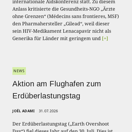
internationale Aidskonferenz statt. Zu diesem
Anlass kritisierte die Gesundheits-NGO „Ärzte
ohne Grenzen“ (Médecins sans frontieres, MSF)
den Pharmahersteller „Gilead“, weil dieser
sein HIV-Medikament Lenacapavir nicht als
Generika für Länder mit geringem und
[+]
NEWS
Aktion am Flughafen zum
Erdüberlastungstag
JOËL ADAMI
31.07.2026
Der Erdüberlastungstag („Earth Overshoot
Day“) fiel dieses Jahr auf den 30. Juli. Dies ist