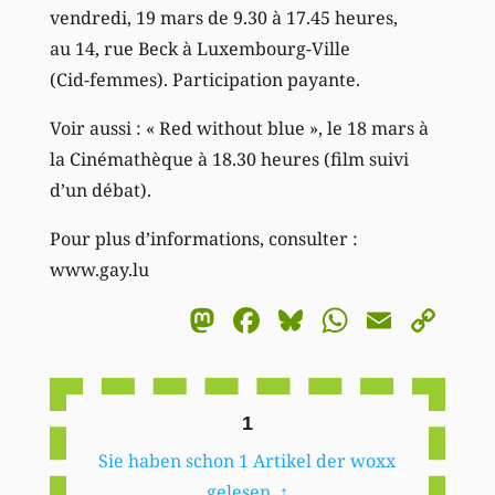
vendredi, 19 mars de 9.30 à 17.45 heures,
au 14, rue Beck à Luxembourg-Ville
(Cid-femmes). Participation payante.
Voir aussi : « Red without blue », le 18 mars à
la Cinémathèque à 18.30 heures (film suivi
d’un débat).
Pour plus d’informations, consulter :
www.gay.lu
Mastodon
Facebook
Bluesky
WhatsA
Email
Co
Li
1
Sie haben schon 1 Artikel der woxx
gelesen.
↑