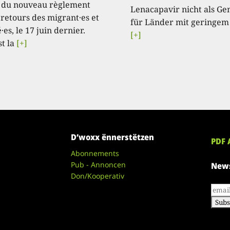
 du nouveau règlement
Lenacapavir nicht als Ge
 retours des migrant·es et
für Länder mit geringem
·es, le 17 juin dernier.
[+]
st la
[+]
D’woxx ënnerstëtzen
PDF 
Abonnements
Pub - Annoncen
News
Don/Kooperativ