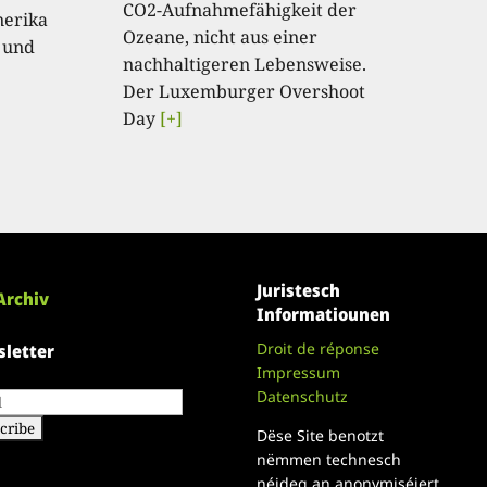
CO2-Aufnahmefähigkeit der
nerika
Ozeane, nicht aus einer
 und
nachhaltigeren Lebensweise.
Der Luxemburger Overshoot
Day
[+]
Juristesch
Archiv
Informatiounen
Droit de réponse
letter
Impressum
Datenschutz
Dëse Site benotzt
nëmmen technesch
néideg an anonymiséiert