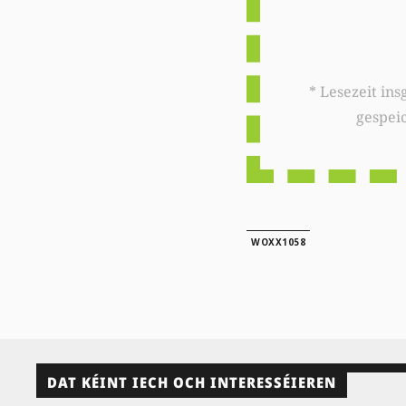
* Lesezeit insgesamt auf woxx.lu: 
gespei
WOXX1058
DAT KÉINT IECH OCH INTERESSÉIEREN