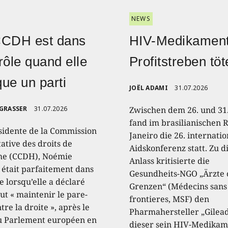
NEWS
CCDH est dans
HIV-Medikament
rôle quand elle
Profitstreben töt
ique un parti
JOËL ADAMI
31.07.2026
 GRASSER
31.07.2026
Zwischen dem 26. und 31.
fand im brasilianischen R
sidente de la Commission
Janeiro die 26. internati
ative des droits de
Aidskonferenz statt. Zu 
e (CCDH), Noémie
Anlass kritisierte die
, était parfaitement dans
Gesundheits-NGO „Ärzte
e lorsqu’elle a déclaré
Grenzen“ (Médecins sans
aut « maintenir le pare-
frontieres, MSF) den
tre la droite », après le
Pharmahersteller „Gilead
u Parlement européen en
dieser sein HIV-Medikam