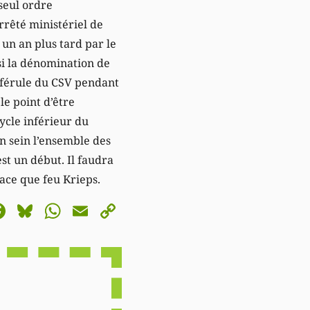
seul ordre
rrêté ministériel de
 un an plus tard par le
si la dénomination de
a férule du CSV pendant
le point d’être
cycle inférieur du
on sein l’ensemble des
st un début. Il faudra
ace que feu Krieps.
astodon
Facebook
Bluesky
WhatsApp
Email
Copy
Link