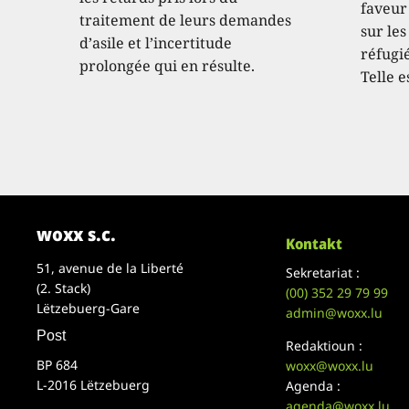
faveur
traitement de leurs demandes
sur les
d’asile et l’incertitude
réfugié
prolongée qui en résulte.
Telle e
woxx s.c.
Kontakt
51, avenue de la Liberté
Sekretariat :
(2. Stack)
(00)
352 29 79 99
Lëtzebuerg-Gare
admin@woxx.lu
Post
Redaktioun :
BP 684
woxx@woxx.lu
L-2016 Lëtzebuerg
Agenda :
agenda@woxx.lu