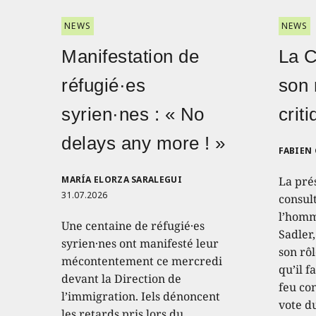
NEWS
NEWS
Manifestation de
La 
réfugié·es
son 
syrien·nes : « No
crit
delays any more ! »
FABIEN
MARÍA ELORZA SARALEGUI
La pré
31.07.2026
consult
l’homm
Une centaine de réfugié·es
Sadler
syrien·nes ont manifesté leur
son rôl
mécontentement ce mercredi
qu’il f
devant la Direction de
feu con
l’immigration. Iels dénoncent
vote d
les retards pris lors du