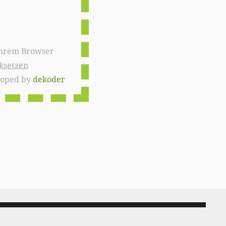
ksetzen
loped by
dekoder