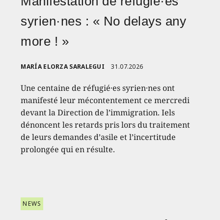
Manifestation de réfugié·es
syrien·nes : « No delays any
more ! »
MARÍA ELORZA SARALEGUI
31.07.2026
Une centaine de réfugié·es syrien·nes ont
manifesté leur mécontentement ce mercredi
devant la Direction de l’immigration. Iels
dénoncent les retards pris lors du traitement
de leurs demandes d’asile et l’incertitude
prolongée qui en résulte.
NEWS