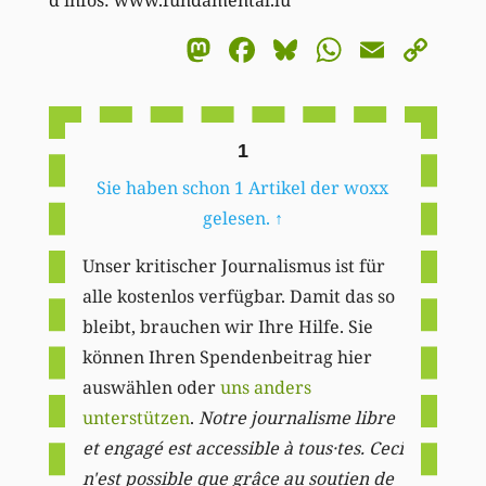
Mastodon
Facebook
Bluesky
WhatsA
Email
Co
Li
1
Sie haben schon 1 Artikel der woxx
gelesen.
↑
Unser kritischer Journalismus ist für
alle kostenlos verfügbar. Damit das so
bleibt, brauchen wir Ihre Hilfe. Sie
können Ihren Spendenbeitrag hier
auswählen oder
uns anders
unterstützen
.
Notre journalisme libre
et engagé est accessible à tous·tes. Ceci
n'est possible que grâce au soutien de