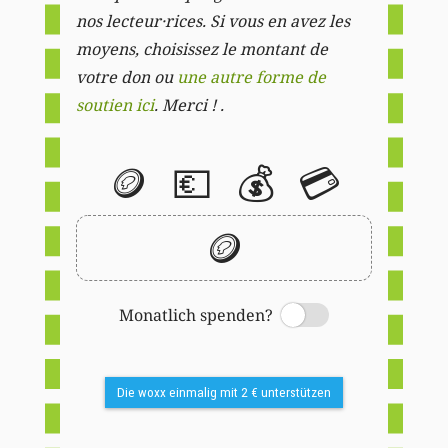
nos lecteur·rices. Si vous en avez les
moyens, choisissez le montant de
votre don ou
une autre forme de
soutien ici
. Merci ! .
🪙
💶
💰
💳
🪙
Monatlich spenden?
Switch
Die woxx einmalig mit 2 € unterstützen