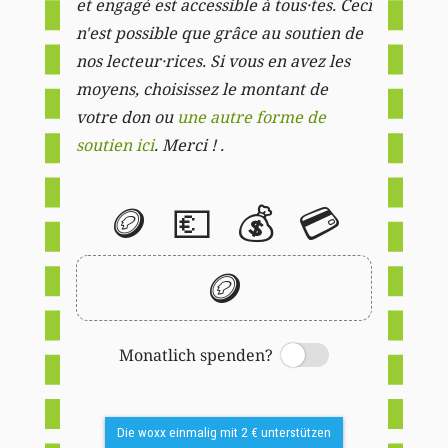
et engagé est accessible à tous·tes. Ceci
n'est possible que grâce au soutien de
nos lecteur·rices. Si vous en avez les
moyens, choisissez le montant de
votre don ou
une autre forme de
soutien ici
. Merci ! .
🪙
💶
💰
💳
🪙
Monatlich spenden?
Switch
Die woxx einmalig mit 2 € unterstützen