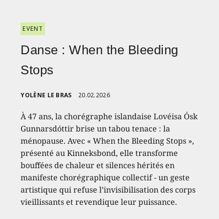
EVENT
Danse : When the Bleeding
Stops
YOLÈNE LE BRAS
20.02.2026
À 47 ans, la chorégraphe islandaise Lovéisa Ósk
Gunnarsdóttir brise un tabou tenace : la
ménopause. Avec « When the Bleeding Stops »,
présenté au Kinneksbond, elle transforme
bouffées de chaleur et silences hérités en
manifeste chorégraphique collectif - un geste
artistique qui refuse l’invisibilisation des corps
vieillissants et revendique leur puissance.