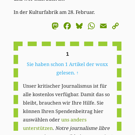
In der Kulturfabrik am 28. Februar.
Mastodon
Facebook
Bluesky
WhatsA
Email
Co
Li
1
Sie haben schon 1 Artikel der woxx
gelesen.
↑
Unser kritischer Journalismus ist für
alle kostenlos verfügbar. Damit das so
bleibt, brauchen wir Ihre Hilfe. Sie
können Ihren Spendenbeitrag hier
auswählen oder
uns anders
unterstützen
.
Notre journalisme libre