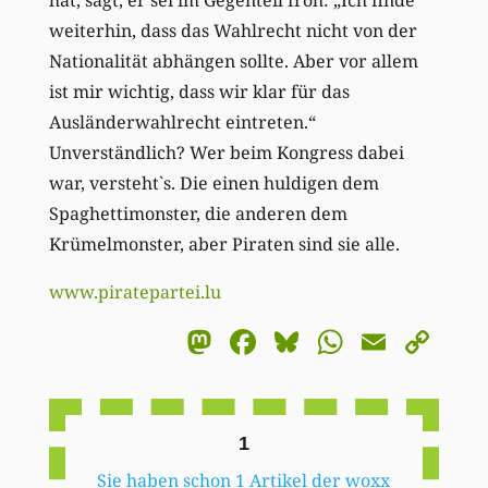
weiterhin, dass das Wahlrecht nicht von der
Nationalität abhängen sollte. Aber vor allem
ist mir wichtig, dass wir klar für das
Ausländerwahlrecht eintreten.“
Unverständlich? Wer beim Kongress dabei
war, versteht`s. Die einen huldigen dem
Spaghettimonster, die anderen dem
Krümelmonster, aber Piraten sind sie alle.
www.piratepartei.lu
Mastodon
Facebook
Bluesky
WhatsA
Email
Co
Li
1
Sie haben schon 1 Artikel der woxx