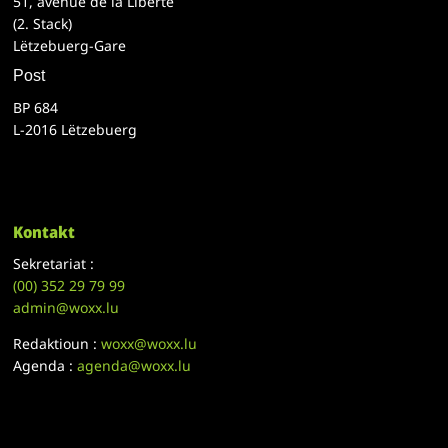
51, avenue de la Liberté
(2. Stack)
Lëtzebuerg-Gare
Post
BP 684
L-2016 Lëtzebuerg
Kontakt
Sekretariat :
(00)
352 29 79 99
admin@woxx.lu
Redaktioun :
woxx@woxx.lu
Agenda :
agenda@woxx.lu