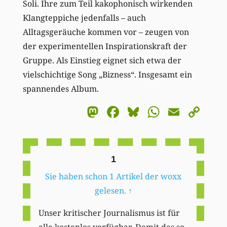
Soli. Ihre zum Teil kakophonisch wirkenden
Klangteppiche jedenfalls – auch
Alltagsgeräuche kommen vor – zeugen von
der experimentellen Inspirationskraft der
Gruppe. Als Einstieg eignet sich etwa der
vielschichtige Song „Bizness“. Insgesamt ein
spannendes Album.
Mastodon
Facebook
Bluesky
WhatsA
Email
Co
Li
1
Sie haben schon 1 Artikel der woxx
gelesen.
↑
Unser kritischer Journalismus ist für
alle kostenlos verfügbar. Damit das so