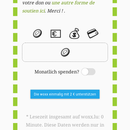
votre don ou
une autre forme de
soutien ici
. Merci ! .
🪙
💶
💰
💳
🪙
Monatlich spenden?
Switch
Die woxx einmalig mit 2 € unterstützen
* Lesezeit insgesamt auf woxx.lu: 0
Minute. Diese Daten werden nur in