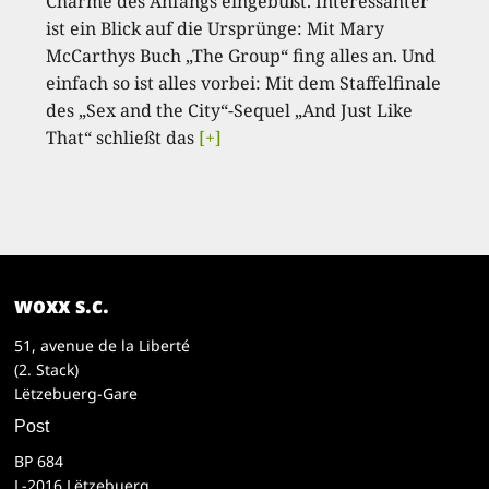
Charme des Anfangs eingebüßt. Interessanter
ist ein Blick auf die Ursprünge: Mit Mary
McCarthys Buch „The Group“ fing alles an. Und
einfach so ist alles vorbei: Mit dem Staffelfinale
des „Sex and the City“-Sequel „And Just Like
That“ schließt das
[+]
woxx s.c.
51, avenue de la Liberté
(2. Stack)
Lëtzebuerg-Gare
Post
BP 684
L-2016 Lëtzebuerg