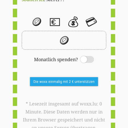
🪙
💶
💰
💳
🪙
Monatlich spenden?
Switch
Die woxx einmalig mit 2 € unterstützen
* Lesezeit insgesamt auf woxx.lu: 0
Minute. Diese Daten werden nur in
Ihrem Browser gespeichert und nicht
an unsere Server übertragen.