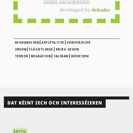
Zähler zurücksetzen
developed by
dekoder
|
|
AFGHANISTAN
ASYLPOLITIK
EUROPÄISCHE
|
|
UNION
FLÜCHTLINGE
KRIEG GEGEN
|
|
|
TERROR
MIGRATION
TALIBAN
WOXX1894
DAT KÉINT IECH OCH INTERESSÉIEREN
EDITO