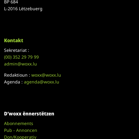
BP 684
L-2016 Lëtzebuerg
Kontakt
Sekretariat :
(00)
352 29 79 99
admin@woxx.lu
Redaktioun :
woxx@woxx.lu
Agenda :
agenda@woxx.lu
D’woxx ënnerstëtzen
Abonnements
Pub - Annoncen
Don/Kooperativ