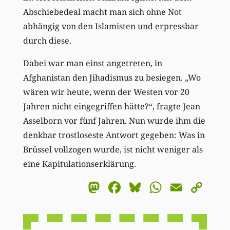
Abschiebedeal macht man sich ohne Not
abhängig von den Islamisten und erpressbar
durch diese.
Dabei war man einst angetreten, in
Afghanistan den Jihadismus zu besiegen. „Wo
wären wir heute, wenn der Westen vor 20
Jahren nicht eingegriffen hätte?“, fragte Jean
Asselborn vor fünf Jahren. Nun wurde ihm die
denkbar trostloseste Antwort gegeben: Was in
Brüssel vollzogen wurde, ist nicht weniger als
eine Kapitulationserklärung.
Mastodon
Facebook
Bluesky
WhatsA
Email
Co
Li