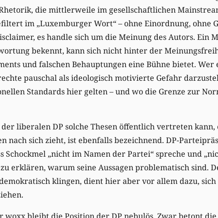
 Rhetorik, die mittlerweile im gesellschaftlichen Mainstr
efiltert im „Luxemburger Wort“ – ohne Einordnung, ohne G
sclaimer, es handle sich um die Meinung des Autors. Ein M
wortung bekennt, kann sich nicht hinter der Meinungsfrei
ments und falschen Behauptungen eine Bühne bietet. Wer
chte pauschal als ideologisch motivierte Gefahr darzustel
onellen Standards hier gelten – und wo die Grenze zur No
der liberalen DP solche Thesen öffentlich vertreten kann, 
n nach sich zieht, ist ebenfalls bezeichnend. DP-Parteiprä
 Schockmel „nicht im Namen der Partei“ spreche und „nich
 zu erklären, warum seine Aussagen problematisch sind. D
emokratisch klingen, dient hier aber vor allem dazu, sich 
iehen.
 woxx bleibt die Position der DP nebulös. Zwar betont die 