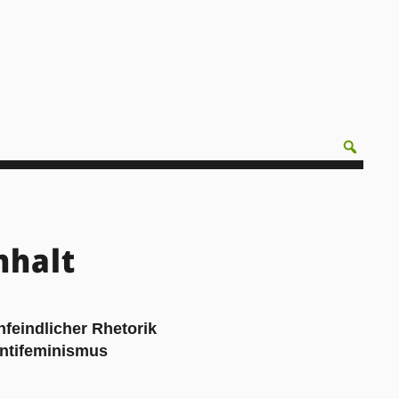
nhalt
feindlicher Rhetorik
 Antifeminismus