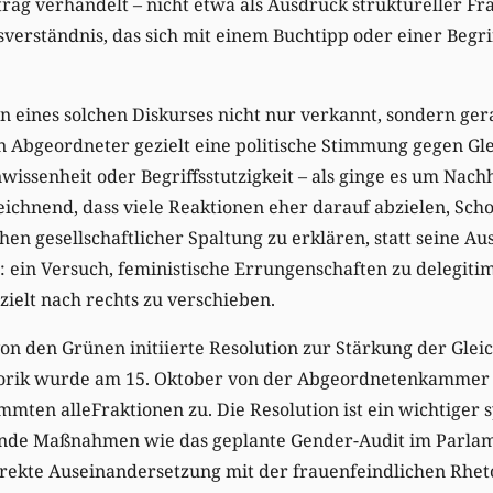
ag verhandelt – nicht etwa als Ausdruck struktureller Fra
sverständnis, das sich mit einem Buchtipp oder einer Beg
 eines solchen Diskurses nicht nur verkannt, sondern gera
n Abgeordneter gezielt eine politische Stimmung gegen Gle
wissenheit oder Begriffsstutzigkeit – als ginge es um Nachh
eichnend, dass viele Reaktionen eher darauf abzielen, Sc
en gesellschaftlicher Spaltung zu erklären, statt seine Aus
: ein Versuch, feministische Errungenschaften zu delegit
zielt nach rechts zu verschieben.
n den Grünen initiierte Resolution zur Stärkung der Glei
etorik wurde am 15. Oktober von der Abgeordnetenkamme
ten alleFraktionen zu. Die Resolution ist ein wichtiger s
ende Maßnahmen wie das geplante Gender-Audit im Parlam
irekte Auseinandersetzung mit der frauenfeindlichen Rhet