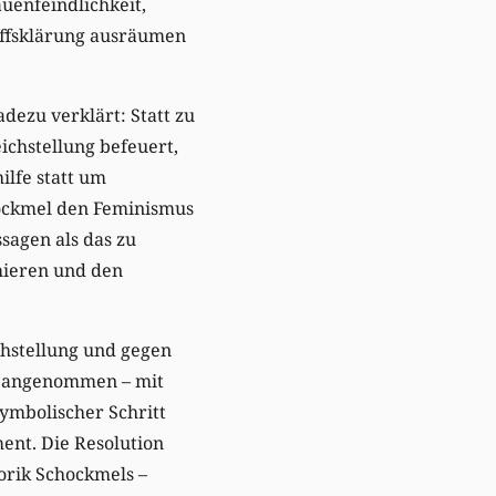
uenfeindlichkeit,
riffsklärung ausräumen
dezu verklärt: Statt zu
ichstellung befeuert,
ilfe statt um
hockmel den Feminismus
sagen als das zu
imieren und den
chstellung und gegen
r angenommen – mit
ymbolischer Schritt
ent. Die Resolution
orik Schockmels –