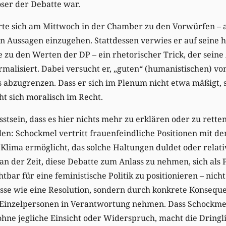
ser der Debatte war.
rte sich am Mittwoch in der Chamber zu den Vorwürfen – a
en Aussagen einzugehen. Stattdessen verwies er auf seine
 zu den Werten der DP – ein rhetorischer Trick, der seine
rmalisiert. Dabei versucht er, „guten“ (humanistischen) vo
 abzugrenzen. Dass er sich im Plenum nicht etwa mäßigt, 
eht sich moralisch im Recht.
sstsein, dass es hier nichts mehr zu erklären oder zu retten
llen: Schockmel vertritt frauenfeindliche Positionen mit d
 Klima ermöglicht, das solche Haltungen duldet oder relativ
an der Zeit, diese Debatte zum Anlass zu nehmen, sich als P
tbar für eine feministische Politik zu positionieren – nich
sse wie eine Resolution, sondern durch konkrete Konsequ
inzelpersonen in Verantwortung nehmen. Dass Schockmel 
ohne jegliche Einsicht oder Widerspruch, macht die Dringli