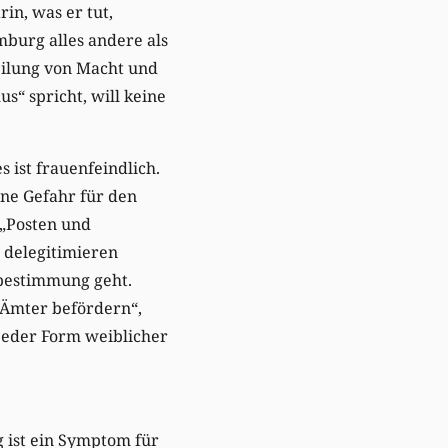
in, was er tut,
emburg alles andere als
teilung von Macht und
s“ spricht, will keine
s ist frauenfeindlich.
ine Gefahr für den
 „Posten und
n delegitimieren
bestimmung geht.
 Ämter befördern“,
 jeder Form weiblicher
g ist ein Symptom für