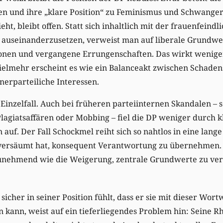
en und ihre „klare Position“ zu Feminismus und Schwange
eht, bleibt offen. Statt sich inhaltlich mit der frauenfeind
auseinanderzusetzen, verweist man auf liberale Grundwe
ionen und vergangene Errungenschaften. Das wirkt weniger
Vielmehr erscheint es wie ein Balanceakt zwischen Schad
erparteiliche Interessen.
 Einzelfall. Auch bei früheren parteiinternen Skandalen – s
lagiatsaffären oder Mobbing – fiel die DP weniger durch k
uf. Der Fall Schockmel reiht sich so nahtlos in eine lange 
s versäumt hat, konsequent Verantwortung zu übernehmen. 
zunehmend wie die Weigerung, zentrale Grundwerte zu ver
sicher in seiner Position fühlt, dass er sie mit dieser Wort
n kann, weist auf ein tieferliegendes Problem hin: Seine Rh