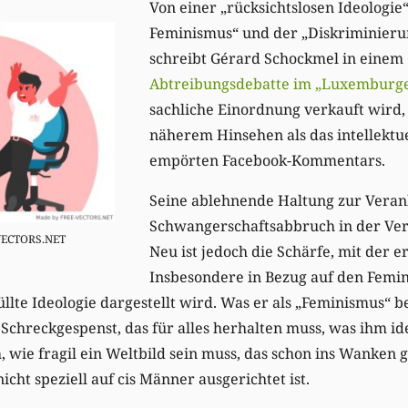
Von einer „rücksichtslosen Ideologie“
Feminismus“ und der „Diskriminier
schreibt Gérard Schockmel in einem
Abtreibungsdebatte im „Luxemburg
sachliche Einordnung verkauft wird, 
näherem Hinsehen als das intellektue
empörten Facebook-Kommentars.
Seine ablehnende Haltung zur Veran
Schwangerschaftsabbruch in der Verf
-VECTORS.NET
Neu ist jedoch die Schärfe, mit der er
Insbesondere in Bezug auf den Femin
llte Ideologie dargestellt wird. Was er als „Feminismus“ be
Schreckgespenst, das für alles herhalten muss, was ihm ide
h, wie fragil ein Weltbild sein muss, das schon ins Wanke
icht speziell auf cis Männer ausgerichtet ist.