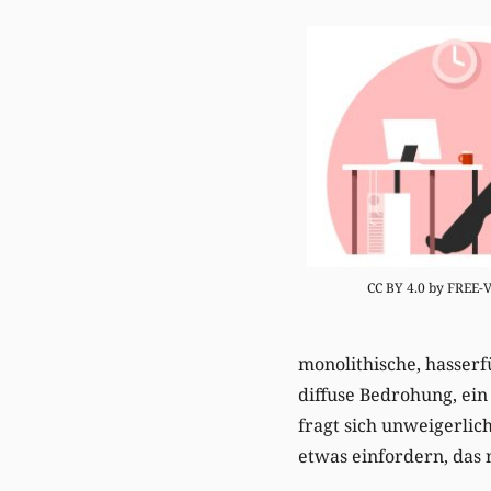
CC BY 4.0 by FREE
monolithische, hasserfü
diffuse Bedrohung, ein 
fragt sich unweigerlic
etwas einfordern, das n