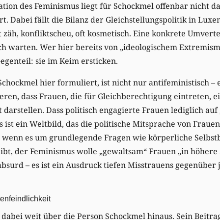
ation des Feminismus liegt für Schockmel offenbar nicht dar
rt. Dabei fällt die Bilanz der Gleichstellungspolitik in Lux
ist zäh, konfliktscheu, oft kosmetisch. Eine konkrete Umver
ich warten. Wer hier bereits von „ideologischem Extremismu
egenteil: sie im Keim ersticken.
ockmel hier formuliert, ist nicht nur antifeministisch – e
eren, dass Frauen, die für Gleichberechtigung eintreten, e
darstellen. Dass politisch engagierte Frauen lediglich auf
Es ist ein Weltbild, das die politische Mitsprache von Fraue
 wenn es um grundlegende Fragen wie körperliche Selbst
bt, der Feminismus wolle „gewaltsam“ Frauen „in höhere
 absurd – es ist ein Ausdruck tiefen Misstrauens gegenüber
enfeindlichkeit
 dabei weit über die Person Schockmel hinaus. Sein Beitra