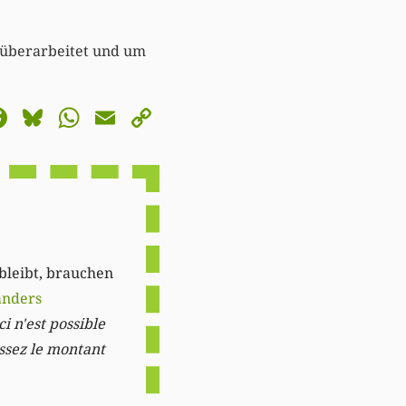
 überarbeitet und um
astodon
Facebook
Bluesky
WhatsApp
Email
Copy
Link
 bleibt, brauchen
anders
i n'est possible
issez le montant