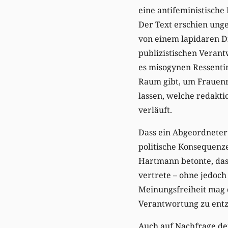
eine antifeministische
Der Text erschien ung
von einem lapidaren Di
publizistischen Verant
es misogynen Ressenti
Raum gibt, um Frauenre
lassen, welche redakti
verläuft.
Dass ein Abgeordneter 
politische Konsequenze
Hartmann betonte, dass
vertrete – ohne jedoch
Meinungsfreiheit mag d
Verantwortung zu entz
Auch auf Nachfrage der