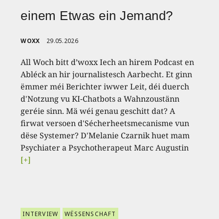
einem Etwas ein Jemand?
WOXX
29.05.2026
All Woch bitt d’woxx Iech an hirem Podcast en
Abléck an hir journalistesch Aarbecht. Et ginn
ëmmer méi Berichter iwwer Leit, déi duerch
d'Notzung vu KI-Chatbots a Wahnzoustänn
geréie sinn. Mä wéi genau geschitt dat? A
firwat versoen d'Sécherheetsmecanisme vun
dëse Systemer? D'Melanie Czarnik huet mam
Psychiater a Psychotherapeut Marc Augustin
[+]
INTERVIEW
WËSSENSCHAFT