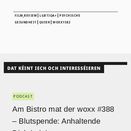
|
|
FILM_REVIEW
LGBTIQA+
PSYCHISCHE
|
|
GESUNDHEIT
QUEER
WOXX1582
DAT KÉINT IECH OCH INTERESSÉIEREN
PODCAST
Am Bistro mat der woxx #388
– Blutspende: Anhaltende