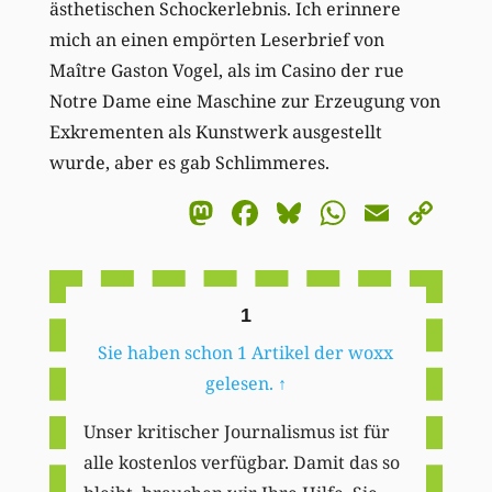
ästhetischen Schockerlebnis. Ich erinnere
mich an einen empörten Leserbrief von
Maître Gaston Vogel, als im Casino der rue
Notre Dame eine Maschine zur Erzeugung von
Exkrementen als Kunstwerk ausgestellt
wurde, aber es gab Schlimmeres.
Mastodon
Facebook
Bluesky
WhatsA
Email
Co
Li
1
Sie haben schon 1 Artikel der woxx
gelesen.
↑
Unser kritischer Journalismus ist für
alle kostenlos verfügbar. Damit das so