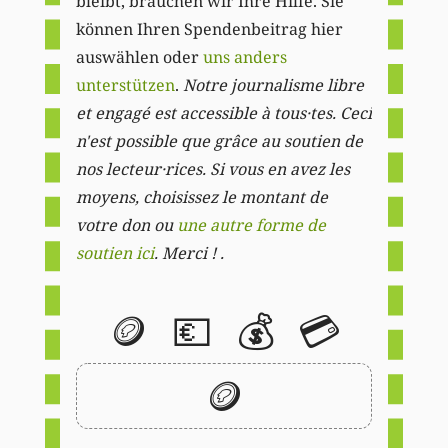
bleibt, brauchen wir Ihre Hilfe. Sie
können Ihren Spendenbeitrag hier
auswählen oder
uns anders
unterstützen
.
Notre journalisme libre
et engagé est accessible à tous·tes. Ceci
n'est possible que grâce au soutien de
nos lecteur·rices. Si vous en avez les
moyens, choisissez le montant de
votre don ou
une autre forme de
soutien ici
. Merci ! .
🪙
💶
💰
💳
🪙