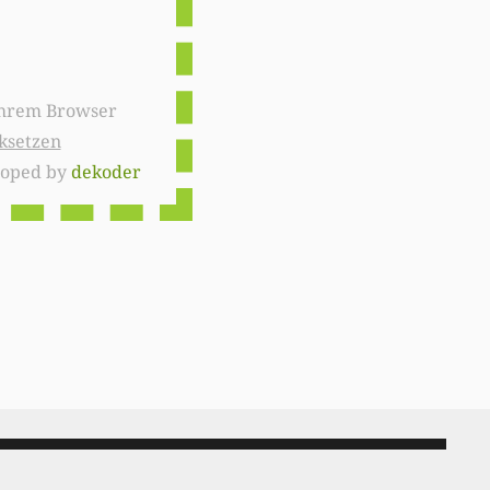
ksetzen
loped by
dekoder