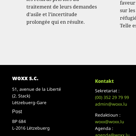
faveur
traitement de leurs demandes
sur les
d’asile et l’incertitude
réfugié
prolongée qui en résulte.
Telle e
woxx s.c.
Kontakt
51, avenue de la Liberté
Sekretariat :
(2. Stack)
(00)
352 29 79 99
Lëtzebuerg-Gare
admin@woxx.lu
Post
Redaktioun :
BP 684
woxx@woxx.lu
L-2016 Lëtzebuerg
Agenda :
agenda@woxx.lu