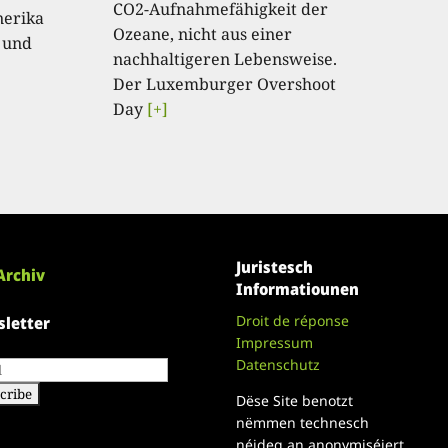
CO2-Aufnahmefähigkeit der
nerika
Ozeane, nicht aus einer
 und
nachhaltigeren Lebensweise.
Der Luxemburger Overshoot
Day
[+]
Juristesch
Archiv
Informatiounen
Droit de réponse
letter
Impressum
Datenschutz
Dëse Site benotzt
nëmmen technesch
néideg an anonymiséiert