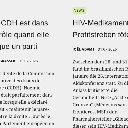
NEWS
CCDH est dans
HIV-Medikament
rôle quand elle
Profitstreben töt
ique un parti
JOËL ADAMI
31.07.2026
 GRASSER
31.07.2026
Zwischen dem 26. und 31.
fand im brasilianischen R
sidente de la Commission
Janeiro die 26. internati
ative des droits de
Aidskonferenz statt. Zu 
e (CCDH), Noémie
Anlass kritisierte die
, était parfaitement dans
Gesundheits-NGO „Ärzte
e lorsqu’elle a déclaré
Grenzen“ (Médecins sans
aut « maintenir le pare-
frontieres, MSF) den
tre la droite », après le
Pharmahersteller „Gilead
u Parlement européen en
dieser sein HIV-Medikam