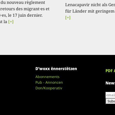
 du nouveau règlement
Lenacapavir nicht als Ge
 retours des migrant·es et
für Länder mit geringem
·es, le 17 juin dernier.
[+]
st la
[+]
D’woxx ënnerstëtzen
PDF 
Abonnements
Pub - Annoncen
News
Don/Kooperativ