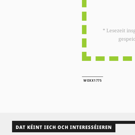
* Lesezeit insgesamt auf woxx.lu: 
gespei
WOXX1775
DAT KÉINT IECH OCH INTERESSÉIEREN