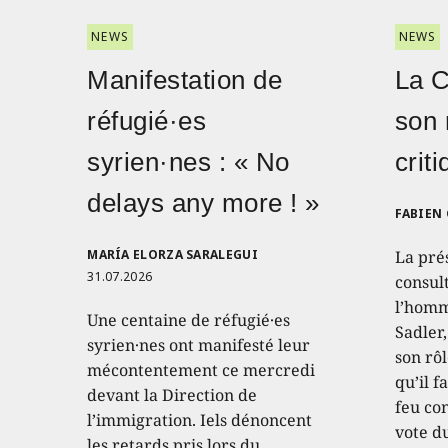
NEWS
NEWS
Manifestation de
La 
réfugié·es
son 
syrien·nes : « No
crit
delays any more ! »
FABIEN
MARÍA ELORZA SARALEGUI
La pré
31.07.2026
consult
l’homm
Une centaine de réfugié·es
Sadler
syrien·nes ont manifesté leur
son rôl
mécontentement ce mercredi
qu’il f
devant la Direction de
feu con
l’immigration. Iels dénoncent
vote d
les retards pris lors du