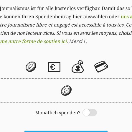
Journalismus ist für alle kostenlos verfügbar. Damit das so
Sie können Ihren Spendenbeitrag hier auswählen oder
uns 
re journalisme libre et engagé est accessible à tous·tes. Cec
ien de nos lecteur·rices. Si vous en avez les moyens, chois
une autre forme de soutien ici
. Merci ! .
🪙
💶
💰
💳
🪙
Monatlich spenden?
Switch