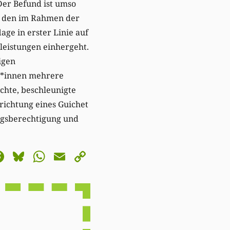
Der Befund ist umso
s den im Rahmen der
age in erster Linie auf
leistungen einhergeht.
igen
r*innen mehrere
chte, beschleunigte
richtung eines Guichet
ngsberechtigung und
astodon
Facebook
Bluesky
WhatsApp
Email
Copy
Link