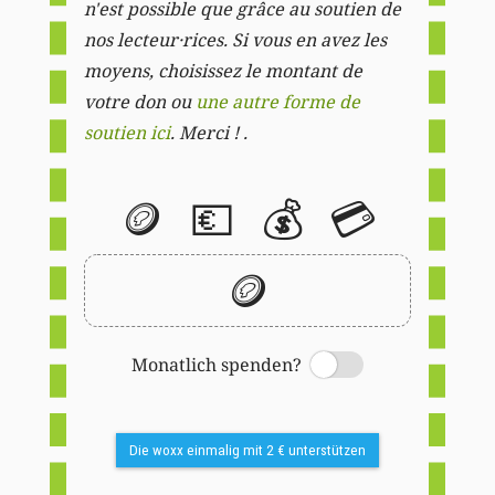
n'est possible que grâce au soutien de
nos lecteur·rices. Si vous en avez les
moyens, choisissez le montant de
votre don ou
une autre forme de
soutien ici
. Merci ! .
🪙
💶
💰
💳
🪙
Monatlich spenden?
Switch
Die woxx einmalig mit 2 € unterstützen