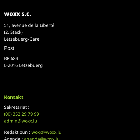
woxx s.c.
51, avenue de la Liberté
(2. Stack)
Lëtzebuerg-Gare
Post
BP 684
L-2016 Lëtzebuerg
Kontakt
Sekretariat :
(00)
352 29 79 99
admin@woxx.lu
Redaktioun :
woxx@woxx.lu
Agenda :
agenda@woxx.lu