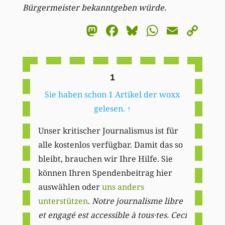
Bürgermeister bekanntgeben würde.
Mastodon
Facebook
Bluesky
WhatsA
Email
Co
Li
1
Sie haben schon 1 Artikel der woxx
gelesen.
↑
Unser kritischer Journalismus ist für
alle kostenlos verfügbar. Damit das so
bleibt, brauchen wir Ihre Hilfe. Sie
können Ihren Spendenbeitrag hier
auswählen oder
uns anders
unterstützen
.
Notre journalisme libre
et engagé est accessible à tous·tes. Ceci