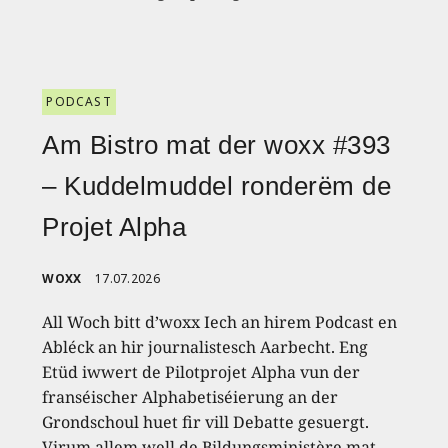
PODCAST
Am Bistro mat der woxx #393
– Kuddelmuddel ronderëm de
Projet Alpha
WOXX
17.07.2026
All Woch bitt d’woxx Iech an hirem Podcast en
Abléck an hir journalistesch Aarbecht. Eng
Etüd iwwert de Pilotprojet Alpha vun der
franséischer Alphabetiséierung an der
Grondschoul huet fir vill Debatte gesuergt.
Virum allem well de Bildungsministère mat