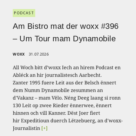
PODCAST
Am Bistro mat der woxx #396
– Um Tour mam Dynamobile
WOXX
31.07.2026
All Woch bitt d’woxx Iech an hirem Podcast en
Abléck an hir journalistesch Aarbecht.
Zanter 1995 fuere Leit aus der Belsch ënnert
dem Numm Dynamobile zesummen an
d'Vakanz – mam Vëlo. Néng Deeg laang si ronn
130 Leit op zwee Rieder ënnerwee, ënnert
hinnen och vill Kanner. Dëst Joer fiert
hir Expeditioun duerch Lëtzebuerg, an d'woxx-
Journalistin
[+]