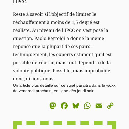
l’IPCC.
Reste à savoir si l’objectif de limiter le
réchauffement à moins de 1,5 degré est
réaliste. Au niveau de l’IPCC on s’est posé la
question. Paolo Bertoldi a donné la même
réponse que la plupart de ses pairs :
techniquement, les experts estiment qu’il est
possible de réussir, mais tout dépendra de la
volonté politique. Possible, mais improbable
donc, dirions-nous.
Un article plus détaillé sur ce sujet paraîtra dans le woxx
de vendredi prochain, en ligne dès jeudi soir.
Mastodon
Facebook
Bluesky
WhatsA
Email
Co
Li