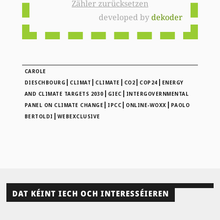
Zähler zurücksetzen
developed by
dekoder
CAROLE
|
|
|
|
|
DIESCHBOURG
CLIMAT
CLIMATE
CO2
COP24
ENERGY
|
|
AND CLIMATE TARGETS 2030
GIEC
INTERGOVERNMENTAL
|
|
|
PANEL ON CLIMATE CHANGE
IPCC
ONLINE-WOXX
PAOLO
|
BERTOLDI
WEBEXCLUSIVE
DAT KÉINT IECH OCH INTERESSÉIEREN