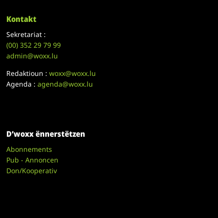
Kontakt
Sekretariat :
(00)
352 29 79 99
admin@woxx.lu
Redaktioun :
woxx@woxx.lu
Agenda :
agenda@woxx.lu
D’woxx ënnerstëtzen
Abonnements
Pub - Annoncen
Don/Kooperativ