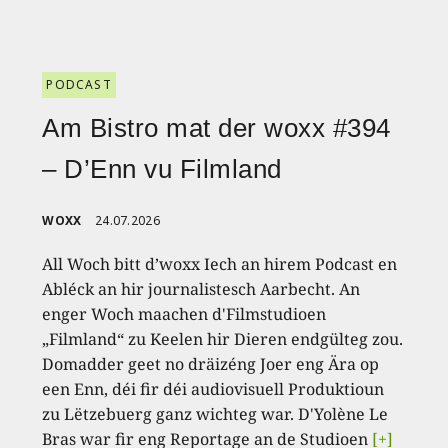
PODCAST
Am Bistro mat der woxx #394
– D’Enn vu Filmland
WOXX
24.07.2026
All Woch bitt d’woxx Iech an hirem Podcast en
Abléck an hir journalistesch Aarbecht. An
enger Woch maachen d'Filmstudioen
„Filmland“ zu Keelen hir Dieren endgülteg zou.
Domadder geet no dräizéng Joer eng Ära op
een Enn, déi fir déi audiovisuell Produktioun
zu Lëtzebuerg ganz wichteg war. D'Yolène Le
Bras war fir eng Reportage an de Studioen
[+]